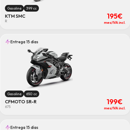
Gasolina
399 cc
195€
KTM SMC
R
mes/IVA incl.
Entrega 15 días
Gasolina
650 cc
199€
CFMOTO SR-R
675
mes/IVA incl.
Entrega 15 días