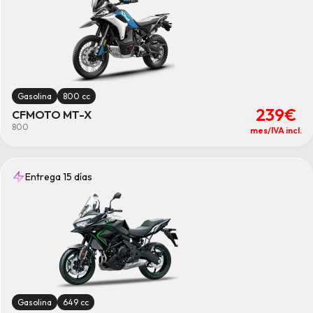
Gasolina
800 cc
239€
CFMOTO MT-X
800
mes/IVA incl.
Entrega 15 días
Gasolina
649 cc