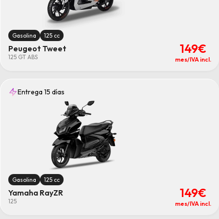
Gasolina
125 cc
149€
Peugeot Tweet
125 GT ABS
mes/IVA incl.
Entrega 15 días
Gasolina
125 cc
149€
Yamaha RayZR
125
mes/IVA incl.