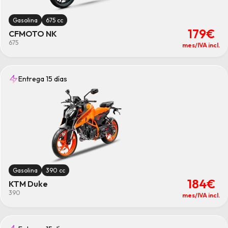
Gasolina
675 cc
179€
CFMOTO NK
675
mes/IVA incl.
Entrega 15 días
Gasolina
390 cc
184€
KTM Duke
390
mes/IVA incl.