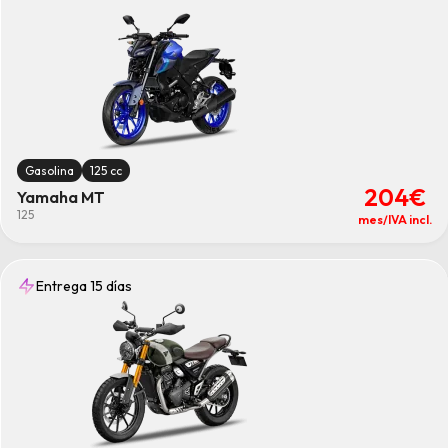
Gasolina
125 cc
204€
Yamaha MT
125
mes/IVA incl.
Entrega 15 días