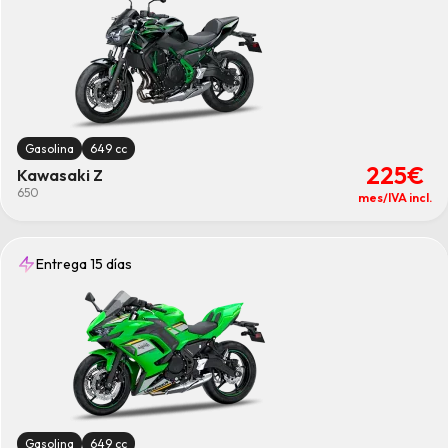
Gasolina
649 cc
225€
Kawasaki Z
650
mes/IVA incl.
Entrega 15 días
Gasolina
649 cc