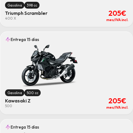
Gasolina
398 cc
205€
Triumph Scrambler
400 X
mes/IVA incl.
Entrega 15 días
Gasolina
500 cc
205€
Kawasaki Z
500
mes/IVA incl.
Entrega 15 días