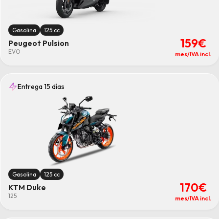
Gasolina
125 cc
159€
Peugeot Pulsion
EVO
mes/IVA incl.
Entrega 15 días
Gasolina
125 cc
170€
KTM Duke
125
mes/IVA incl.