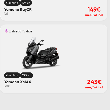
Scooter
(3)
Gasolina
125 cc
Marcas
149€
Yamaha RayZR
Yamaha
(5)
125
mes/IVA incl.
Transmisión
Todas los/las transmisión
Automatico
(4)
Entrega 15 días
Manual
(1)
Kilómetros
Todos los/las kilómetros
12000
(5)
18000
(5)
24000
(5)
6000
(5)
Meses
Todos los/las meses
Gasolina
292 cc
12meses
(5)
243€
18meses
(5)
Yamaha XMAX
24meses
(5)
300
mes/IVA incl.
6meses
(5)
Combustible
Gasolina
(5)
Limpiar