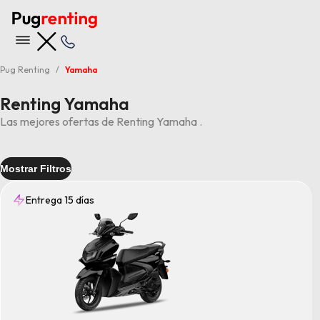
Pug Renting
Yamaha
Renting Yamaha
Las mejores ofertas de Renting Yamaha .
Mostrar Filtros
Entrega 15 días
Entrega
15 días
(5)
Tipo
Maxi Scooter
(1)
Naked
(1)