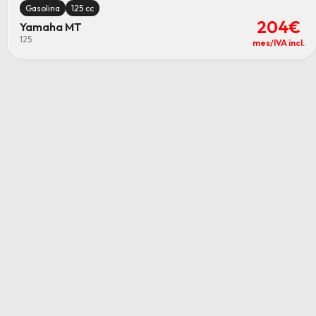
Gasolina
125 cc
204€
Yamaha MT
125
mes/IVA incl.