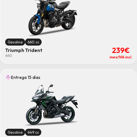
Gasolina
660 cc
239€
Triumph Trident
660
mes/IVA incl.
Entrega 15 días
Gasolina
649 cc