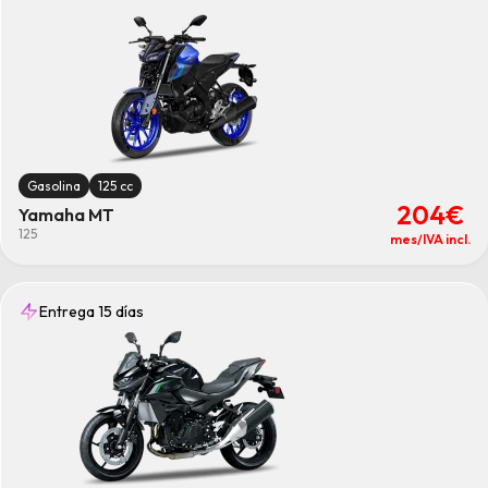
Gasolina
125 cc
204€
Yamaha MT
125
mes/IVA incl.
Entrega 15 días