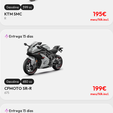
Gasolina
399 cc
195€
KTM SMC
R
mes/IVA incl.
Entrega 15 días
Gasolina
650 cc
199€
CFMOTO SR-R
675
mes/IVA incl.
Entrega 15 días