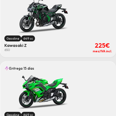
Gasolina
649 cc
225€
Kawasaki Z
650
mes/IVA incl.
Entrega 15 días
Gasolina
649 cc