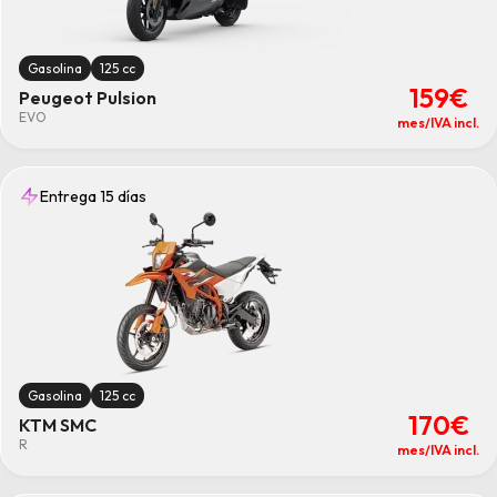
Gasolina
125 cc
159€
Peugeot Pulsion
EVO
mes/IVA incl.
Entrega 15 días
Gasolina
125 cc
170€
KTM SMC
R
mes/IVA incl.