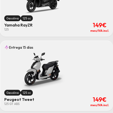
Gasolina
125 cc
149€
Yamaha RayZR
125
mes/IVA incl.
Entrega 15 días
Gasolina
125 cc
149€
Peugeot Tweet
125 GT ABS
mes/IVA incl.