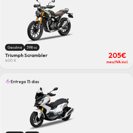
Gasolina
398 cc
205€
Triumph Scrambler
400 X
mes/IVA incl.
Entrega 15 días