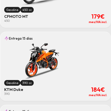
Gasolina
450 cc
179€
CFMOTO MT
450
mes/IVA incl.
Entrega 15 días
Gasolina
390 cc
184€
KTM Duke
390
mes/IVA incl.