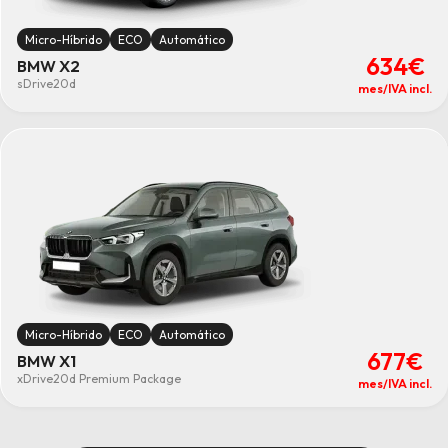
Micro-Híbrido
ECO
Automático
634€
BMW X2
sDrive20d
mes/IVA incl.
Micro-Híbrido
ECO
Automático
677€
BMW X1
xDrive20d Premium Package
mes/IVA incl.