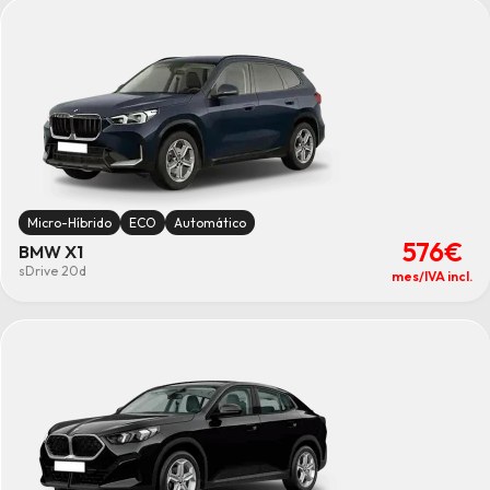
48meses
(8)
60meses
(8)
Combustible
Gasolina
(1)
Micro-Híbrido
(7)
Limpiar
Micro-Híbrido
ECO
Automático
576€
BMW X1
sDrive 20d
mes/IVA incl.