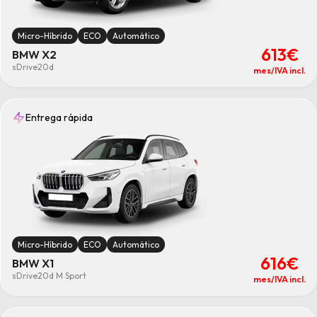
Micro-Híbrido
ECO
Automático
613€
BMW X2
sDrive20d
mes/IVA incl.
Entrega rápida
Micro-Híbrido
ECO
Automático
616€
BMW X1
sDrive20d M Sport
mes/IVA incl.