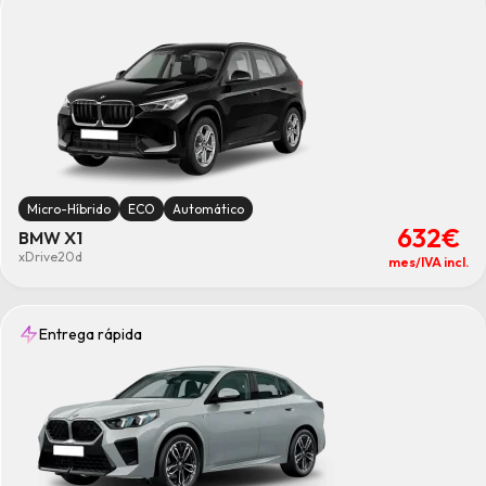
Micro-Híbrido
ECO
Automático
632€
BMW X1
xDrive20d
mes/IVA incl.
Entrega rápida