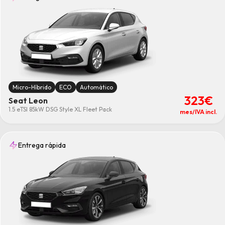
36meses
(5)
48meses
(5)
60meses
(5)
Combustible
Diesel
(1)
Gasolina
(3)
Micro-Híbrido
(1)
Limpiar
Micro-Híbrido
ECO
Automático
323€
Seat Leon
1.5 eTSI 85kW DSG Style XL Fleet Pack
mes/IVA incl.
Entrega rápida