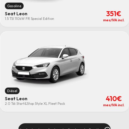
Gasolina
351€
Seat Leon
1.5 TSI 110kW FR Special Edition
mes/IVA incl.
Diésel
410€
Seat Leon
2.0 Tdi Start&Stop Style XL Fleet Pack
mes/IVA incl.