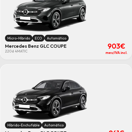
Micro-Híbrido
ECO
Automático
903€
Mercedes Benz GLC COUPE
220d 4MATIC
mes/IVA incl.
Híbrido-Enchufable
Automático