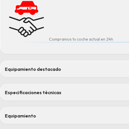
Compramos tu coche actual en 24h
Equipamiento destacado
Climatización automática THERMATIC con dos zonas climáticas
Display para el conductor
Especificaciones técnicas
Molduras en efecto rombos gris plata
Portón trasero EASY-PACK
Tren de rodaje de confort con mayor altura libre sobre el suelo
Equipamiento
Confort
Asientos