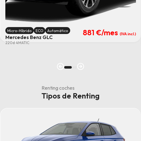
881 €
/mes
Micro-Híbrido
ECO
Automático
(IVA incl.)
Mercedes Benz GLC
220d 4MATIC
Renting coches
Tipos de Renting