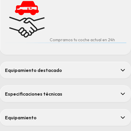
Compramos tu coche actual en 24h
Equipamiento destacado
Asientos calefactados para conductor y acompañante
Climatización automática THERMATIC
Especificaciones técnicas
Portón trasero EASY-PACK
Sensor de huellas dactilares
Sistema multimedia MBUX
Equipamiento
Confort
Asientos