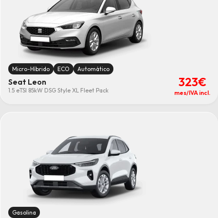
Micro-Híbrido
ECO
Automático
323€
Seat Leon
1.5 eTSI 85kW DSG Style XL Fleet Pack
mes/IVA incl.
Gasolina