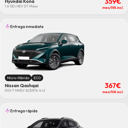
359€
Hyundai Kona
1.6 GDi HEV DT Maxx
mes/IVA incl.
Entrega inmediata
Micro-Híbrido
ECO
367€
Nissan Qashqai
DIG-T MHEV ACENTA 4×2
mes/IVA incl.
Entrega rápida