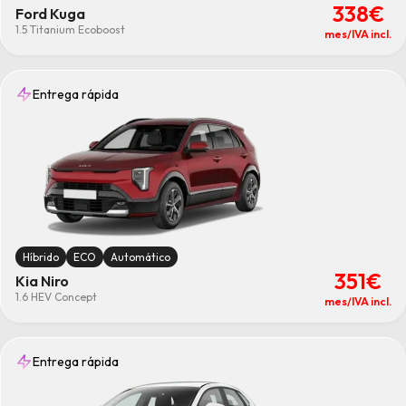
338€
Ford Kuga
1.5 Titanium Ecoboost
mes/IVA incl.
Entrega rápida
Híbrido
ECO
Automático
351€
Kia Niro
1.6 HEV Concept
mes/IVA incl.
Entrega rápida