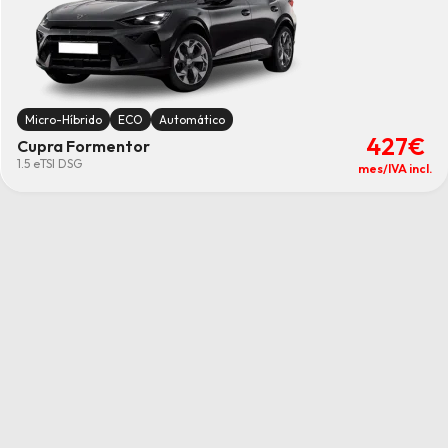
Micro-Híbrido
ECO
Automático
427€
Cupra Formentor
1.5 eTSI DSG
mes/IVA incl.