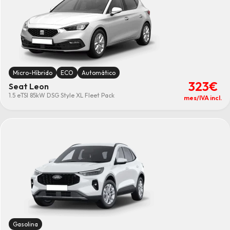
Micro-Híbrido
ECO
Automático
323€
Seat Leon
1.5 eTSI 85kW DSG Style XL Fleet Pack
mes/IVA incl.
Gasolina