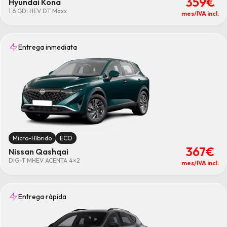
359€
Hyundai Kona
1.6 GDi HEV DT Maxx
mes/IVA incl.
Entrega inmediata
Micro-Híbrido
ECO
367€
Nissan Qashqai
DIG-T MHEV ACENTA 4×2
mes/IVA incl.
Entrega rápida