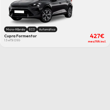
Micro-Híbrido
ECO
Automático
427€
Cupra Formentor
1.5 eTSI DSG
mes/IVA incl.