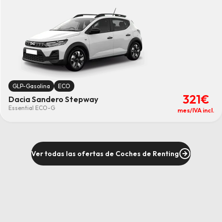
60meses
(3)
Combustible
GLP-Gasolina
(3)
Limpiar
GLP-Gasolina
ECO
321€
Dacia Sandero Stepway
Essential ECO-G
mes/IVA incl.
Ver todas las ofertas de Coches de Renting