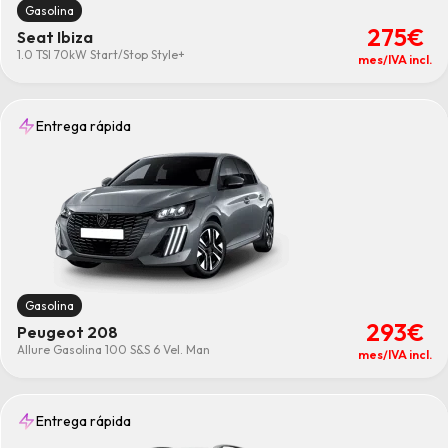
Gasolina
275€
Seat Ibiza
1.0 TSI 70kW Start/Stop Style+
mes/IVA incl.
Entrega rápida
Gasolina
293€
Peugeot 208
Allure Gasolina 100 S&S 6 Vel. Man
mes/IVA incl.
Entrega rápida