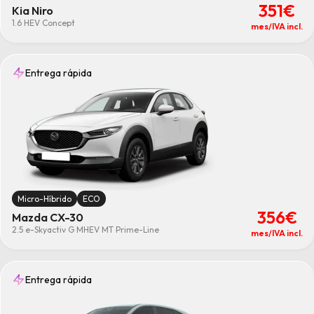
351€
Kia Niro
1.6 HEV Concept
mes/IVA incl.
Entrega rápida
Micro-Híbrido
ECO
356€
Mazda CX-30
2.5 e-Skyactiv G MHEV MT Prime-Line
mes/IVA incl.
Entrega rápida