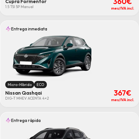
360€
Cupra Formentor
1.5 TSI 5P Manual
mes/IVA incl.
Entrega inmediata
Micro-Híbrido
ECO
367€
Nissan Qashqai
DIG-T MHEV ACENTA 4×2
mes/IVA incl.
Entrega rápida