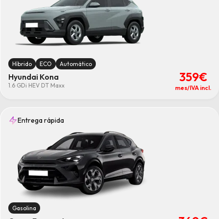
Híbrido
ECO
Automático
359€
Hyundai Kona
1.6 GDi HEV DT Maxx
mes/IVA incl.
Entrega rápida
Gasolina