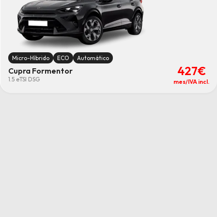
Micro-Híbrido
ECO
Automático
427€
Cupra Formentor
1.5 eTSI DSG
mes/IVA incl.