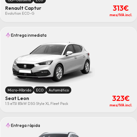
313€
Renault Captur
Evolution ECO-G
mes/IVA incl.
Entrega inmediata
Micro-Híbrido
ECO
Automático
323€
Seat Leon
1.5 eTSI 85kW DSG Style XL Fleet Pack
mes/IVA incl.
Entrega rápida