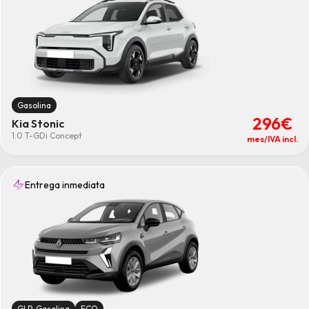
Gasolina
296€
Kia Stonic
1.0 T-GDi Concept
mes/IVA incl.
Entrega inmediata
GLP-Gasolina
ECO