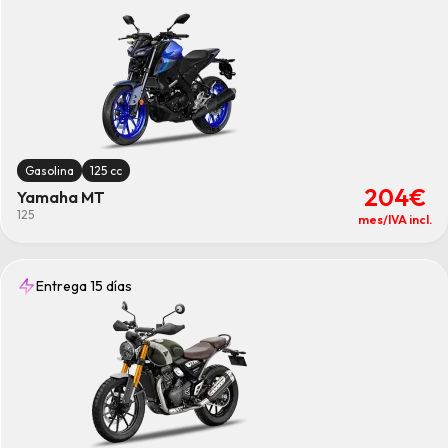
Gasolina
125 cc
204€
Yamaha MT
125
mes/IVA incl.
Entrega 15 días