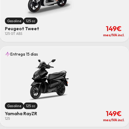
Gasolina
125 cc
149€
Peugeot Tweet
125 GT ABS
mes/IVA incl.
Entrega 15 días
Gasolina
125 cc
149€
Yamaha RayZR
125
mes/IVA incl.