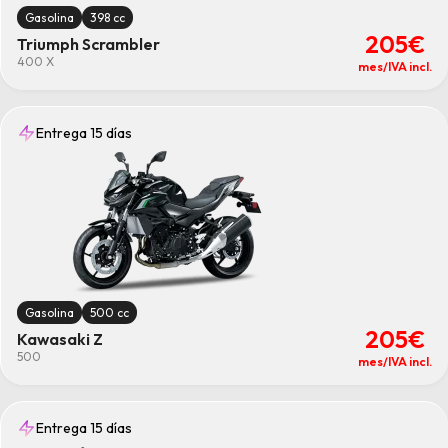
Gasolina
398 cc
205€
Triumph Scrambler
400 X
mes/IVA incl.
Entrega 15 días
Gasolina
500 cc
205€
Kawasaki Z
500
mes/IVA incl.
Entrega 15 días