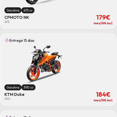
Gasolina
675 cc
179€
CFMOTO NK
675
mes/IVA incl.
Entrega 15 días
Gasolina
390 cc
184€
KTM Duke
390
mes/IVA incl.