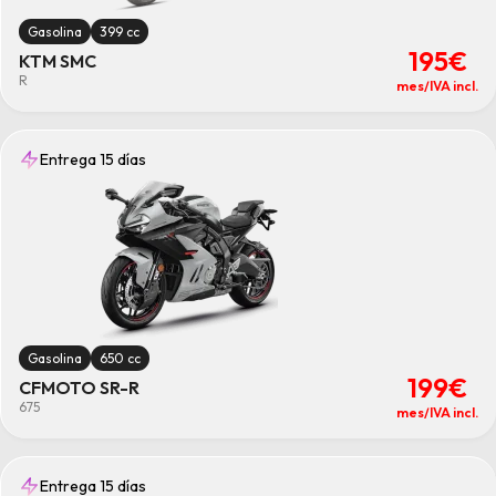
Gasolina
399 cc
195€
KTM SMC
R
mes/IVA incl.
Entrega 15 días
Gasolina
650 cc
199€
CFMOTO SR-R
675
mes/IVA incl.
Entrega 15 días