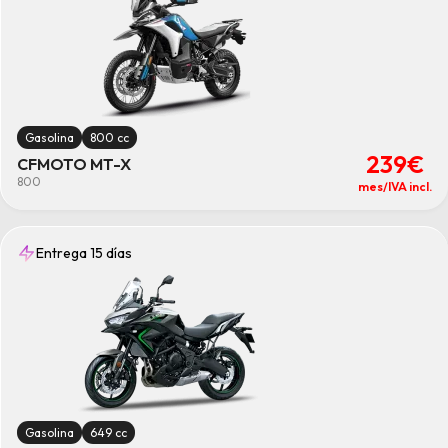
Gasolina
800 cc
239€
CFMOTO MT-X
800
mes/IVA incl.
Entrega 15 días
Gasolina
649 cc