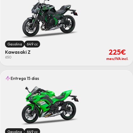
Gasolina
649 cc
225€
Kawasaki Z
650
mes/IVA incl.
Entrega 15 días
Gasolina
649 cc