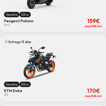
Gasolina
125 cc
159€
Peugeot Pulsion
EVO
mes/IVA incl.
Entrega 15 días
Gasolina
125 cc
170€
KTM Duke
125
mes/IVA incl.