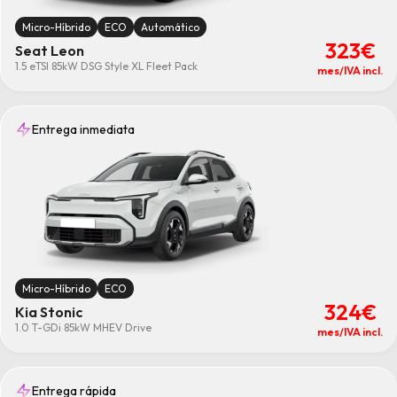
Micro-Híbrido
ECO
Automático
323€
Seat Leon
1.5 eTSI 85kW DSG Style XL Fleet Pack
mes/IVA incl.
Entrega inmediata
Micro-Híbrido
ECO
324€
Kia Stonic
1.0 T-GDi 85kW MHEV Drive
mes/IVA incl.
Entrega rápida