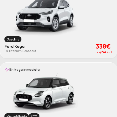
Gasolina
338€
Ford Kuga
1.5 Titanium Ecoboost
mes/IVA incl.
Entrega inmediata
Micro-Híbrido
ECO