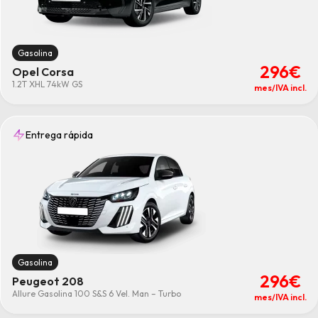
Micro-Híbrido
(47)
Limpiar
Gasolina
296€
Opel Corsa
1.2T XHL 74kW GS
mes/IVA incl.
Entrega rápida
Gasolina
296€
Peugeot 208
Allure Gasolina 100 S&S 6 Vel. Man – Turbo
mes/IVA incl.