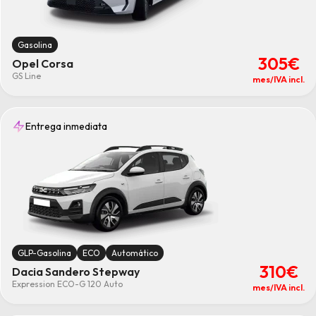
Gasolina
305€
Opel Corsa
GS Line
mes/IVA incl.
Entrega inmediata
GLP-Gasolina
ECO
Automático
310€
Dacia Sandero Stepway
Expression ECO-G 120 Auto
mes/IVA incl.