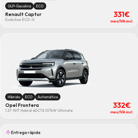
GLP-Gasolina
ECO
331€
Renault Captur
Evolution ECO-G
mes/IVA incl.
Híbrido
ECO
Automático
332€
Opel Frontera
1.2T XHT Hybrid eDCT6 107kW Ultimate
mes/IVA incl.
Entrega rápida