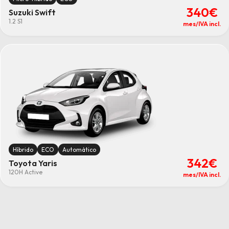
340€
Suzuki Swift
1.2 S1
mes/IVA incl.
Híbrido
ECO
Automático
342€
Toyota Yaris
120H Active
mes/IVA incl.