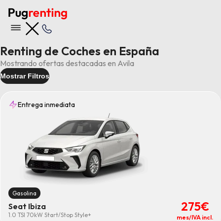
Renting de Coches en España
Mostrando ofertas destacadas en Avila
Mostrar Filtros
Entrega inmediata
Entrega
15 días
(2)
7 días
(5)
Inmediata
(61)
Rápida
(63)
Gasolina
Tipo
275€
4x4
(23)
Seat Ibiza
7 Plazas
(5)
1.0 TSI 70kW Start/Stop Style+
mes/IVA incl.