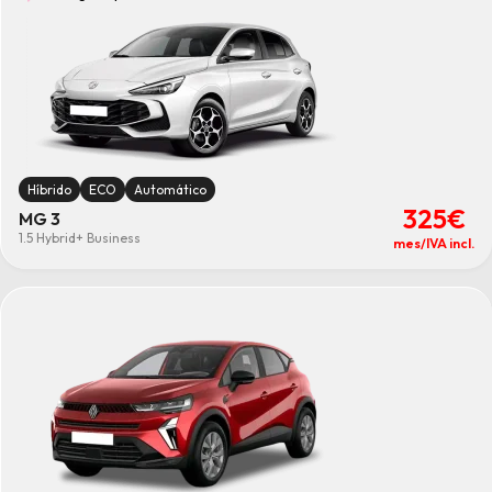
Híbrido
ECO
Automático
325€
MG 3
1.5 Hybrid+ Business
mes/IVA incl.