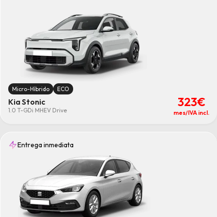
Micro-Híbrido
ECO
323€
Kia Stonic
1.0 T-GDi MHEV Drive
mes/IVA incl.
Entrega inmediata