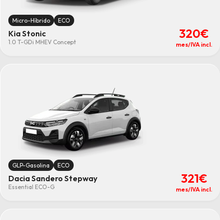
Micro-Híbrido
ECO
320€
Kia Stonic
1.0 T-GDi MHEV Concept
mes/IVA incl.
GLP-Gasolina
ECO
321€
Dacia Sandero Stepway
Essential ECO-G
mes/IVA incl.