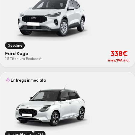
Gasolina
338€
Ford Kuga
1.5 Titanium Ecoboost
mes/IVA incl.
Entrega inmediata
Micro-Híbrido
ECO