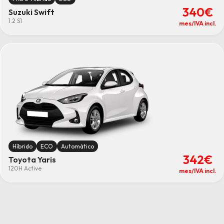
340€
Suzuki Swift
1.2 S1
mes/IVA incl.
Híbrido
ECO
Automático
342€
Toyota Yaris
120H Active
mes/IVA incl.