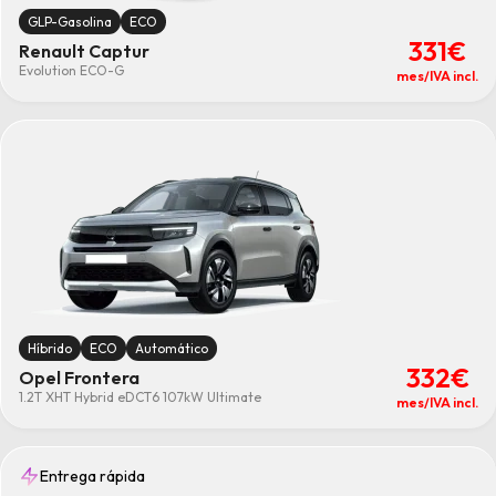
GLP-Gasolina
ECO
331€
Renault Captur
Evolution ECO-G
mes/IVA incl.
Híbrido
ECO
Automático
332€
Opel Frontera
1.2T XHT Hybrid eDCT6 107kW Ultimate
mes/IVA incl.
Entrega rápida