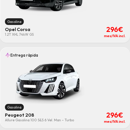
Micro-Híbrido
(47)
Limpiar
Gasolina
296€
Opel Corsa
1.2T XHL 74kW GS
mes/IVA incl.
Entrega rápida
Gasolina
296€
Peugeot 208
Allure Gasolina 100 S&S 6 Vel. Man – Turbo
mes/IVA incl.