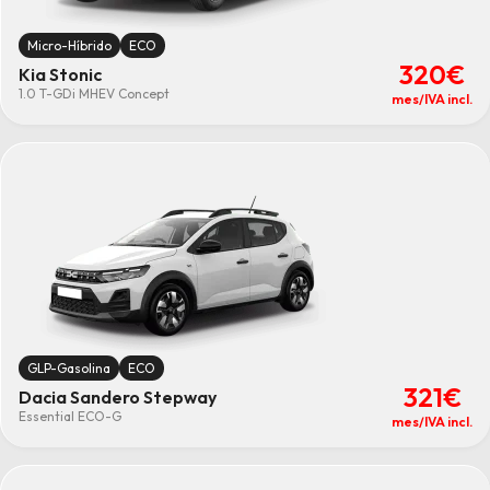
Micro-Híbrido
ECO
320€
Kia Stonic
1.0 T-GDi MHEV Concept
mes/IVA incl.
GLP-Gasolina
ECO
321€
Dacia Sandero Stepway
Essential ECO-G
mes/IVA incl.