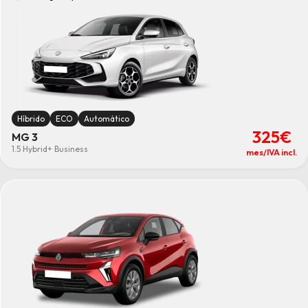
Híbrido
ECO
Automático
325€
MG 3
1.5 Hybrid+ Business
mes/IVA incl.