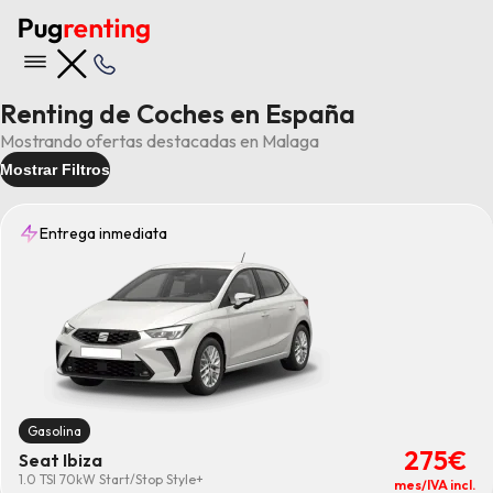
Renting de Coches en España
Mostrando ofertas destacadas en Malaga
Mostrar Filtros
Entrega inmediata
Entrega
15 días
(2)
7 días
(5)
Inmediata
(61)
Rápida
(63)
Gasolina
Tipo
275€
4x4
(23)
Seat Ibiza
7 Plazas
(5)
1.0 TSI 70kW Start/Stop Style+
mes/IVA incl.