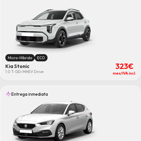
Micro-Híbrido
ECO
323€
Kia Stonic
1.0 T-GDi MHEV Drive
mes/IVA incl.
Entrega inmediata