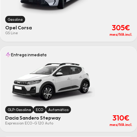
Gasolina
305€
Opel Corsa
GS Line
mes/IVA incl.
Entrega inmediata
GLP-Gasolina
ECO
Automático
310€
Dacia Sandero Stepway
Expression ECO-G 120 Auto
mes/IVA incl.