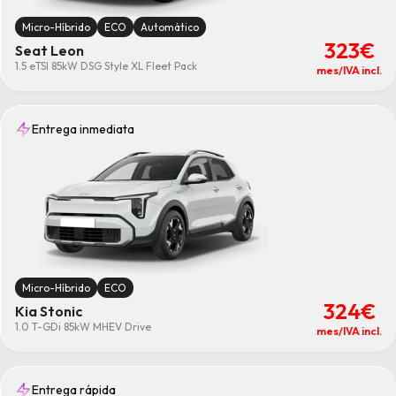
Micro-Híbrido
ECO
Automático
323€
Seat Leon
1.5 eTSI 85kW DSG Style XL Fleet Pack
mes/IVA incl.
Entrega inmediata
Micro-Híbrido
ECO
324€
Kia Stonic
1.0 T-GDi 85kW MHEV Drive
mes/IVA incl.
Entrega rápida