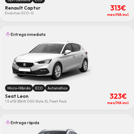
313€
Renault Captur
Evolution ECO-G
mes/IVA incl.
Entrega inmediata
Micro-Híbrido
ECO
Automático
323€
Seat Leon
1.5 eTSI 85kW DSG Style XL Fleet Pack
mes/IVA incl.
Entrega rápida