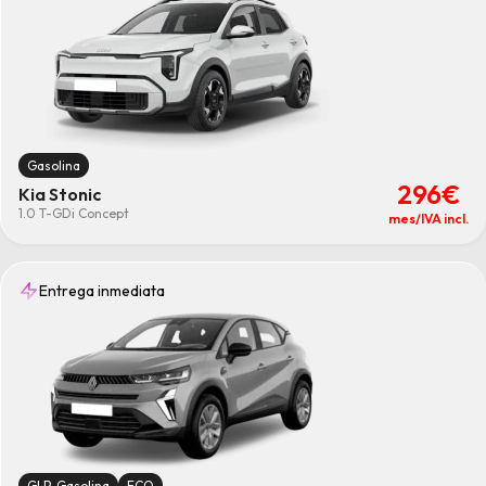
Gasolina
296€
Kia Stonic
1.0 T-GDi Concept
mes/IVA incl.
Entrega inmediata
GLP-Gasolina
ECO