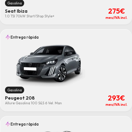
Gasolina
275€
Seat Ibiza
1.0 TSI 70kW Start/Stop Style+
mes/IVA incl.
Entrega rápida
Gasolina
293€
Peugeot 208
Allure Gasolina 100 S&S 6 Vel. Man
mes/IVA incl.
Entrega rápida