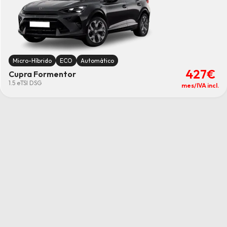
Micro-Híbrido
ECO
Automático
427€
Cupra Formentor
1.5 eTSI DSG
mes/IVA incl.