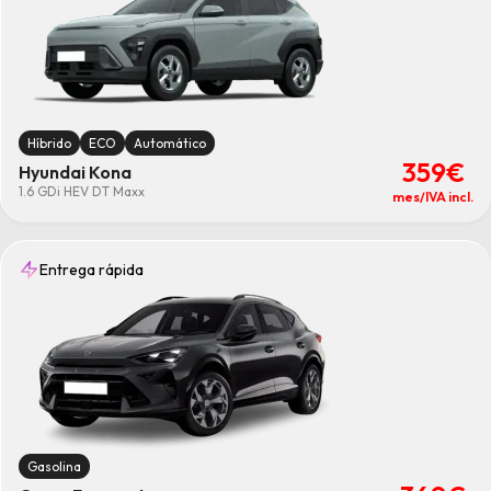
Híbrido
ECO
Automático
359€
Hyundai Kona
1.6 GDi HEV DT Maxx
mes/IVA incl.
Entrega rápida
Gasolina