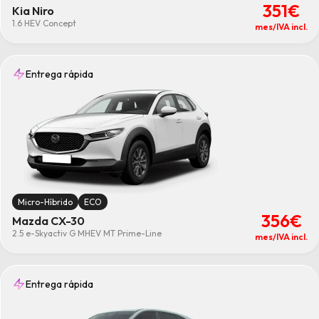
351€
Kia Niro
1.6 HEV Concept
mes/IVA incl.
Entrega rápida
Micro-Híbrido
ECO
356€
Mazda CX-30
2.5 e-Skyactiv G MHEV MT Prime-Line
mes/IVA incl.
Entrega rápida