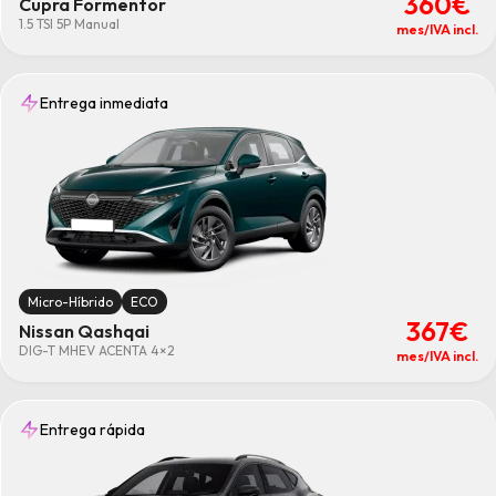
360€
Cupra Formentor
1.5 TSI 5P Manual
mes/IVA incl.
Entrega inmediata
Micro-Híbrido
ECO
367€
Nissan Qashqai
DIG-T MHEV ACENTA 4×2
mes/IVA incl.
Entrega rápida