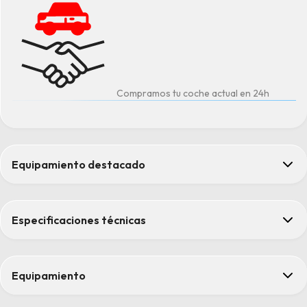
Compramos tu coche actual en 24h
Equipamiento destacado
Climatización automática con mandos en la pantalla táctil
Cuadro de Mandos digital 2D de 25.4 cm (10'')
Especificaciones técnicas
ESP Control de estabilidad (desconectable) con Función HILL A
Faros Ecoled con encendido automático de luces y limpiaparabri
mandos)
Equipamiento
Pack Style Allure
Confort
Asientos