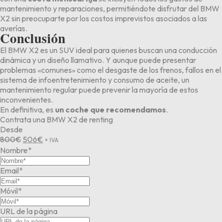
mantenimiento y reparaciones, permitiéndote disfrutar del BMW
X2 sin preocuparte por los costos imprevistos asociados a las
averías.
Conclusión
El BMW X2 es un SUV ideal para quienes buscan una conducción
dinámica y un diseño llamativo. Y aunque puede presentar
problemas «comunes» como el desgaste de los frenos, fallos en el
sistema de infoentretenimiento y consumo de aceite, un
mantenimiento regular puede prevenir la mayoría de estos
inconvenientes.
En definitiva, es
un coche que recomendamos
.
Contrata una BMW X2 de renting
Desde
El
El
800
€
506
€
+ IVA
precio
precio
Nombre*
original
actual
era:
es:
Email*
800€.
506€.
Móvil*
URL de la página