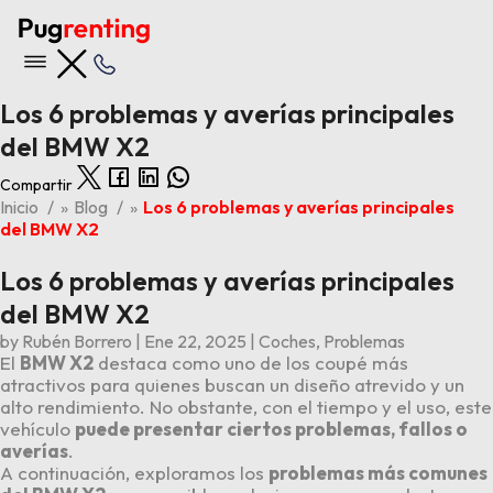
Los 6 problemas y averías principales
del BMW X2
Compartir
Nuestras ofertas
Inicio
»
Blog
»
Los 6 problemas y averías principales
del BMW X2
Ver todas las ofertas
Los 6 problemas y averías principales
Últimas 5 entradas del blog
del BMW X2
Opiniones BYD Tang
Los 6 problemas y averías principales del Kia Stonic
by
Rubén Borrero
|
Ene 22, 2025
|
Coches
,
Problemas
Los 4 problemas y averías principales del BMW X1
El
BMW X2
destaca como uno de los coupé más
Los 6 problemas y averías principales del Audi A3
atractivos para quienes buscan un diseño atrevido y un
Opiniones Volkswagen ID.3
alto rendimiento. No obstante, con el tiempo y el uso, este
vehículo
puede presentar ciertos problemas, fallos o
averías
.
A continuación, exploramos los
problemas más comunes