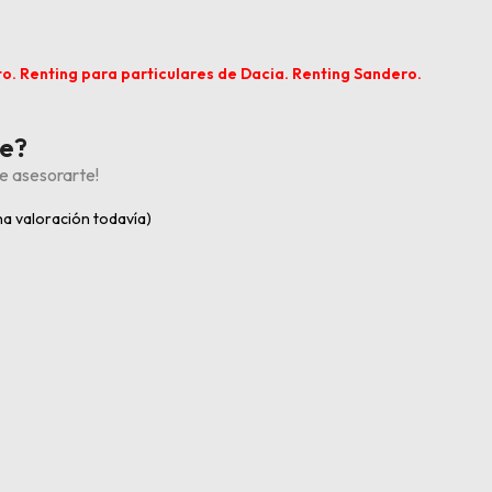
he?
e asesorarte!
a valoración todavía)