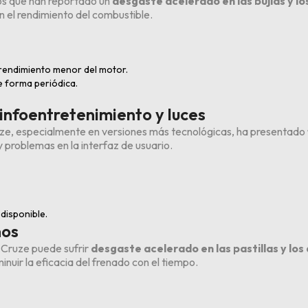
os que han reportado un
desgaste acelerado en las bujías y lo
n el rendimiento del combustible.
rendimiento menor del motor.
de forma periódica.
 infoentretenimiento y luces
uze, especialmente en versiones más tecnológicas, ha presentado
 problemas en la interfaz de usuario.
disponible.
nos
t Cruze puede sufrir
desgaste acelerado en las pastillas y los
nuir la eficacia del frenado con el tiempo.