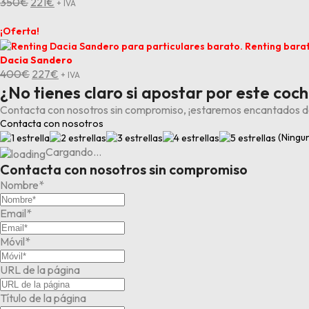
El
El
350
€
221
€
+ IVA
precio
precio
original
actual
¡Oferta!
era:
es:
350€.
221€.
Dacia Sandero
El
El
400
€
227
€
+ IVA
precio
precio
¿No tienes claro si apostar por este coc
original
actual
Contacta con nosotros sin compromiso, ¡estaremos encantados d
era:
es:
Contacta con nosotros
400€.
227€.
(Ningun
Cargando…
Contacta con nosotros sin compromiso
Nombre*
Email*
Móvil*
URL de la página
Título de la página