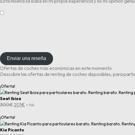
Esta reseña se basa en mi propia experiencia y es mi opinión genu
​
Enviar una reseña
Ofertas de coches más económicas en este momento
Descubre las ofertas de renting de coches disponibles, para part
¡Oferta!
Seat Ibiza
El
El
300
€
201
€
+ IVA
precio
precio
original
actual
¡Oferta!
era:
es:
300€.
201€.
Kia Picanto