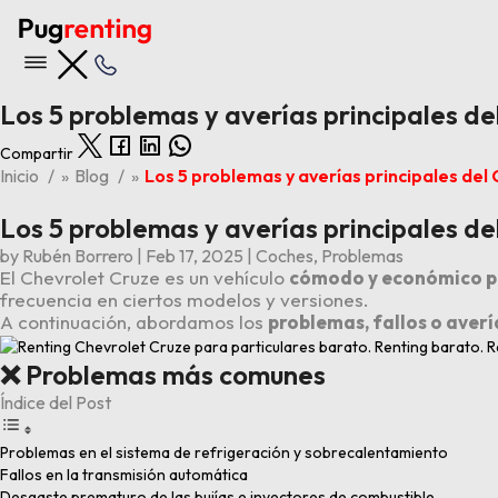
Los 5 problemas y averías principales de
Compartir
Nuestras ofertas
Inicio
»
Blog
»
Los 5 problemas y averías principales del
Los 5 problemas y averías principales de
Ver todas las ofertas
by
Rubén Borrero
|
Feb 17, 2025
|
Coches
,
Problemas
Últimas 5 entradas del blog
El Chevrolet Cruze es un vehículo
cómodo y económico pa
Opiniones BYD Tang
frecuencia en ciertos modelos y versiones.
Los 6 problemas y averías principales del Kia Stonic
A continuación, abordamos los
problemas, fallos o aver
Los 4 problemas y averías principales del BMW X1
Los 6 problemas y averías principales del Audi A3
❌ Problemas más comunes
Opiniones Volkswagen ID.3
Índice del Post
Problemas en el sistema de refrigeración y sobrecalentamiento
Fallos en la transmisión automática
Desgaste prematuro de las bujías e inyectores de combustible