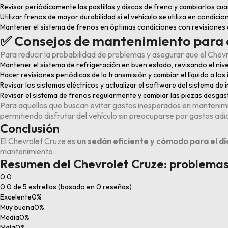
Revisar periódicamente las pastillas y discos de freno y cambiarlos c
Utilizar frenos de mayor durabilidad si el vehículo se utiliza en condicion
Mantener el sistema de frenos en óptimas condiciones con revisiones
✅ Consejos de mantenimiento para 
Para reducir la probabilidad de problemas y asegurar que el Chev
Mantener el sistema de refrigeración en buen estado, revisando el ni
Hacer revisiones periódicas de la transmisión y cambiar el líquido a l
Revisar los sistemas eléctricos y actualizar el software del sistema de
Revisar el sistema de frenos regularmente y cambiar las piezas desga
Para aquellos que buscan evitar gastos inesperados en mantenimi
permitiendo disfrutar del vehículo sin preocuparse por gastos adic
Conclusión
El Chevrolet Cruze es
un sedán eficiente y cómodo para el dí
mantenimiento.
Resumen del Chevrolet Cruze: problemas
0,0
0,0 de 5 estrellas (basado en 0 reseñas)
Excelente
0%
Muy buena
0%
Media
0%
Mala
0%