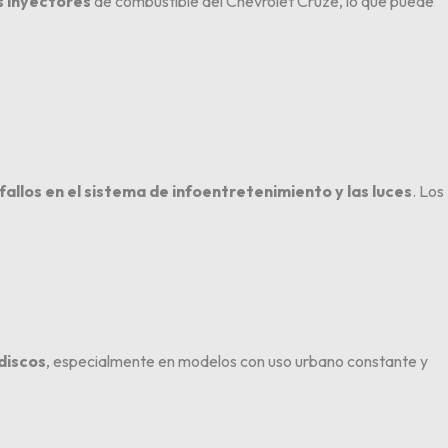
s inyectores
de combustible del Chevrolet Cruze, lo que puede
fallos en el sistema de infoentretenimiento y las luces
. Los
 discos
, especialmente en modelos con uso urbano constante y