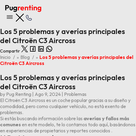
Los 5 problemas y averías principales
del Citroën C3 Aircross
Compartir
Nuestras ofertas
Inicio
»
Blog
»
Los 5 problemas y averías principales del
Citroën C3 Aircross
Ver todas las ofertas
Los 5 problemas y averías principales
Últimas 5 entradas del blog
del Citroën C3 Aircross
Opiniones BYD Tang
Los 6 problemas y averías principales del Kia Stonic
by
Pug Renting
|
Ago 9, 2024
|
Problemas
Los 4 problemas y averías principales del BMW X1
El Citroën C3 Aircross es un coche popular gracias a su diseño y
Los 6 problemas y averías principales del Audi A3
comodidad, pero como cualquier vehículo, no está exento de
Opiniones Volkswagen ID.3
problemas.
Si estás buscando información sobre las
averías y fallos más
comunes
en este modelo, te lo contamos todo aquí, basándonos
en experiencias de propietarios y reportes conocidos .