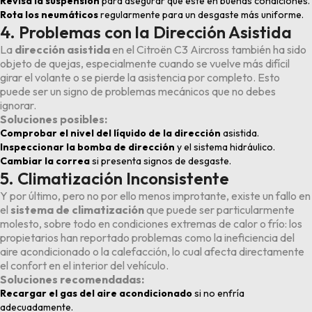
Revisa la suspensión
para asegurar que esté en buenas condiciones.
Rota los neumáticos
regularmente para un desgaste más uniforme.
4. Problemas con la Dirección Asistida
La
dirección asistida
en el Citroën C3 Aircross también ha sido
objeto de quejas, especialmente cuando se vuelve más difícil
girar el volante o se pierde la asistencia por completo. Esto
puede ser un signo de problemas mecánicos que no debes
ignorar.
Soluciones posibles:
Comprobar el nivel del líquido de la dirección
asistida.
Inspeccionar la bomba de dirección
y el sistema hidráulico.
Cambiar la correa
si presenta signos de desgaste.
5. Climatización Inconsistente
Y por último, pero no por ello menos improtante, existe un fallo en
el
sistema de climatización
que puede ser particularmente
molesto, sobre todo en condiciones extremas de calor o frío: los
propietarios han reportado problemas como la ineficiencia del
aire acondicionado o la calefacción, lo cual afecta directamente
el confort en el interior del vehículo.
Soluciones recomendadas:
Recargar el gas del aire acondicionado
si no enfría
adecuadamente.