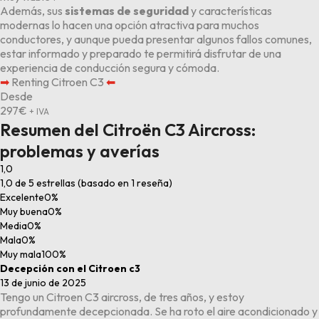
Además, sus
sistemas de seguridad
y características
modernas lo hacen una opción atractiva para muchos
conductores, y aunque pueda presentar algunos fallos comunes,
estar informado y preparado te permitirá disfrutar de una
experiencia de conducción segura y cómoda.
➡︎
Renting Citroen C3
⬅︎
Desde
297
€
+ IVA
Resumen del Citroën C3 Aircross:
problemas y averías
1,0
1,0 de 5 estrellas (basado en 1 reseña)
Excelente
0%
Muy buena
0%
Media
0%
Mala
0%
Muy mala
100%
Decepción con el Citroen c3
13 de junio de 2025
Tengo un Citroen C3 aircross, de tres años, y estoy
profundamente decepcionada. Se ha roto el aire acondicionado y