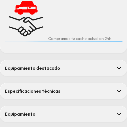
Compramos tu coche actual en 24h
Equipamiento destacado
Aviso de Colisión Frontal (FCW)
Cámara de aparcamiento trasera con sensores
Especificaciones técnicas
Control de crucero adaptativo "ACC"
Función "follow me home"
Pantalla táctil en color de 10.25"
Equipamiento
Confort
Audio