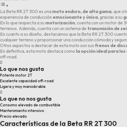
La Beta RR 2T 300 es una
moto enduro, de alta gama
, que o
experiencia de conducción
emocionante y única
, gracias a su
g
En lo que respecta a su
motorización
, cuenta con un motor de 3
terrenos. Además, cuenta con un sistema de
transmisión de se
En cuanto a su diseño, destacamos que la Beta RR 2T 300 cuent
cualquier terreno y proporcionar una conducción cómoda y segura
Otros aspectos a destacar de esta moto son sus
frenos de disc
En definitiva, esta moto destaca como
la opción ideal para lo
off-road.

Lo que nos gusta
Potente motor 2T
Excelente capacidad off-road
Ligera y muy maniobrable

Lo que no nos gusta
Consumo elevado de combustible
Mantenimiento intensivo
Precio elevado
Características de la Beta RR 2T 300