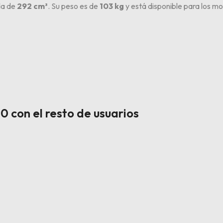
ada de
292 cm³
. Su peso es de
103 kg
y está disponible para los m
 con el resto de usuarios