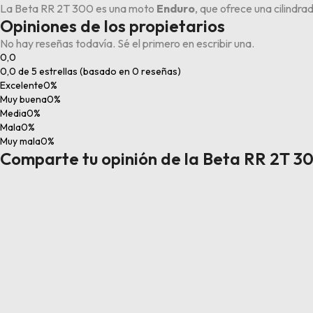
La Beta RR 2T 300 es una moto
Enduro
, que ofrece una cilindr
Opiniones de los propietarios
No hay reseñas todavía. Sé el primero en escribir una.
0,0
0,0 de 5 estrellas (basado en 0 reseñas)
Excelente
0%
Muy buena
0%
Media
0%
Mala
0%
Muy mala
0%
Comparte tu opinión de la Beta RR 2T 300