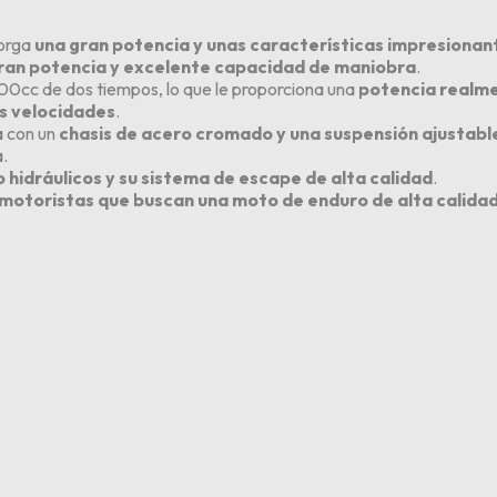
torga
una gran potencia y unas características impresionan
ran potencia y excelente capacidad de maniobra
.
00cc de dos tiempos, lo que le proporciona una
potencia realm
is velocidades
.
a con un
chasis de acero cromado y una suspensión ajustab
.
o hidráulicos y su sistema de escape de alta calidad
.
s motoristas que buscan una moto de enduro de alta calida