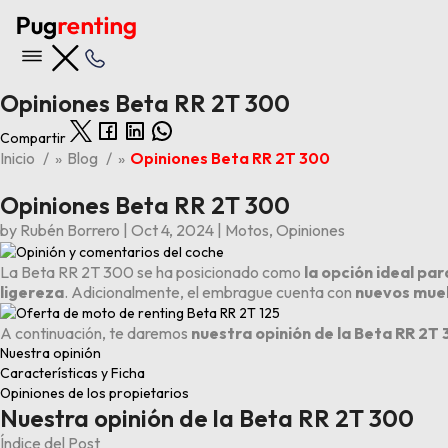
Opiniones Beta RR 2T 300
Compartir
Nuestras ofertas
Inicio
»
Blog
»
Opiniones Beta RR 2T 300
Opiniones Beta RR 2T 300
Ver todas las ofertas
by
Rubén Borrero
|
Oct 4, 2024
|
Motos
,
Opiniones
Últimas 5 entradas del blog
Opiniones BYD Tang
La Beta RR 2T 300 se ha posicionado como
la opción ideal pa
Los 6 problemas y averías principales del Kia Stonic
ligereza
. Adicionalmente, el embrague cuenta con
nuevos muel
Los 4 problemas y averías principales del BMW X1
Los 6 problemas y averías principales del Audi A3
A continuación, te daremos
nuestra opinión de la Beta RR 2T
Opiniones Volkswagen ID.3
Nuestra opinión
Características y Ficha
Opiniones de los propietarios
Nuestra opinión de la Beta RR 2T 300
Índice del Post