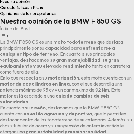
Nuestra opinión
Características y Ficha
Opiniones de los propietarios
Nuestra opinión de la BMW F 850 GS
Índice del Post
La BMW F 850 GS es una
moto todoterreno
que destaca
principalmente por su
capacidad para enfrentarse a
cualquier tipo de terreno
. En cuanto a sus principales
ventajas,
destacamos su gran manejabilidad, su gran
equipamiento y su elevado rendimiento
tanto en carretera
como fuera de ella.
En lo que respecta a su
motorización
, esta moto cuenta con un
motor de dos cilindros en línea
, con el que desarrolla una
potencia máxima de 95 cv y un par máximo de 92 Nm. Este
motor está asociado a una
caja de cambios de seis
velocidades
.
En cuanto a su
diseño
, destacamos que la BMW F 850 GS
cuenta con
un estilo agresivo y deportivo
, que la permiten
destacar dentro de las todoterreno de su categoría. Además, su
chasis tubular de acero y su suspensión delantera invertida le
otorgan una
gran estabilidad y maniobrabilidad
.