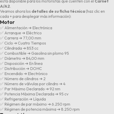
está disponible para los motoristas que cuenten con el
Carnet
A/A2
.
Veamos ahora los
detalles de su ficha técnica
(
haz clic en
cada + para desplegar más información
):
Motor
✅ Alimentación ➔ Electrónica
✅ Arranque ➔ Eléctrico
✅ Carrera ➔ 77,00 mm
✅ Ciclo ➔ Cuatro Tiempos
✅ Cilindrada ➔ 853 cc
✅ Combustible ➔ Gasolina sin plomo 95
✅ Diámetro ➔ 84,00 mm
✅ Disposición ➔ En línea
✅ Distribución ➔ DOHC
✅ Encendido ➔ Electrónico
✅ Número de cilindros ➔ 2
✅ Número de válvulas por cilindro ➔ 4
✅ Par Máximo Declarado ➔ 92 nm
✅ Potencia Máxima Declarada ➔ 95 cv
✅ Refrigeración ➔ Líquida
✅ Régimen de par máximo ➔ 6.250 rpm
✅ Régimen de potencia máxima ➔ 8.250 rpm