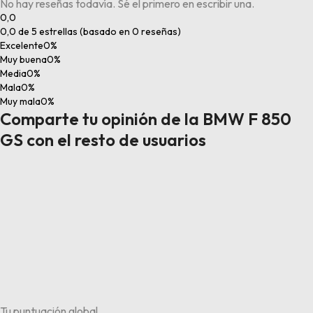
No hay reseñas todavía. Sé el primero en escribir una.
0,0
0,0 de 5 estrellas (basado en 0 reseñas)
Excelente
0%
Muy buena
0%
Media
0%
Mala
0%
Muy mala
0%
Comparte tu opinión de la BMW F 850
GS con el resto de usuarios
Tu puntuación global