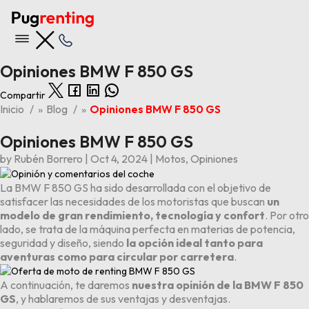
Opiniones BMW F 850 GS
Compartir
Nuestras ofertas
Inicio
»
Blog
»
Opiniones BMW F 850 GS
Opiniones BMW F 850 GS
Ver todas las ofertas
by
Rubén Borrero
|
Oct 4, 2024
|
Motos
,
Opiniones
Últimas 5 entradas del blog
Opiniones BYD Tang
La BMW F 850 GS ha sido desarrollada con el objetivo de
Los 6 problemas y averías principales del Kia Stonic
satisfacer las necesidades de los motoristas que buscan
un
Los 4 problemas y averías principales del BMW X1
modelo de gran rendimiento, tecnología y confort
. Por otro
Los 6 problemas y averías principales del Audi A3
lado, se trata de la máquina perfecta en materias de potencia,
Opiniones Volkswagen ID.3
seguridad y diseño, siendo
la opción ideal tanto para
aventuras como para circular por carretera
.
A continuación, te daremos
nuestra opinión de la BMW F 850
GS
, y hablaremos de sus ventajas y desventajas.