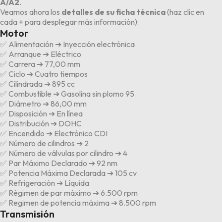
A/A2
.
Veamos ahora los
detalles de su ficha técnica
(
haz clic en
cada + para desplegar más información
):
Motor
✅ Alimentación ➔ Inyección electrónica
✅ Arranque ➔ Eléctrico
✅ Carrera ➔ 77,00 mm
✅ Ciclo ➔ Cuatro tiempos
✅ Cilindrada ➔ 895 cc
✅ Combustible ➔ Gasolina sin plomo 95
✅ Diámetro ➔ 86,00 mm
✅ Disposición ➔ En línea
✅ Distribución ➔ DOHC
✅ Encendido ➔ Electrónico CDI
✅ Número de cilindros ➔ 2
✅ Número de válvulas por cilindro ➔ 4
✅ Par Máximo Declarado ➔ 92 nm
✅ Potencia Máxima Declarada ➔ 105 cv
✅ Refrigeración ➔ Líquida
✅ Régimen de par máximo ➔ 6.500 rpm
✅ Regimen de potencia máxima ➔ 8.500 rpm
Transmisión