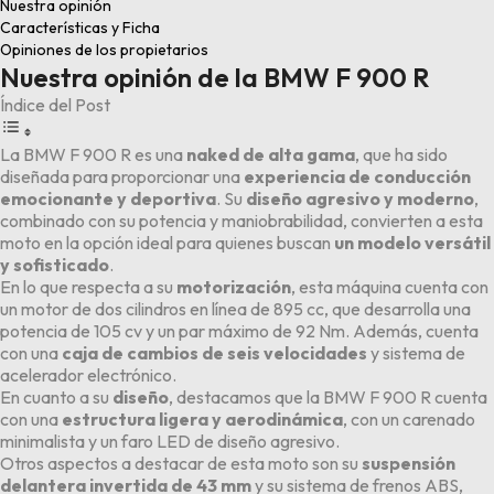
Nuestra opinión
Características y Ficha
Opiniones de los propietarios
Nuestra opinión de la BMW F 900 R
Índice del Post
La BMW F 900 R es una
naked de alta gama
, que ha sido
diseñada para proporcionar una
experiencia de conducción
emocionante y deportiva
. Su
diseño agresivo y moderno
,
combinado con su potencia y maniobrabilidad, convierten a esta
moto en la opción ideal para quienes buscan
un modelo versátil
y sofisticado
.
En lo que respecta a su
motorización
, esta máquina cuenta con
un
motor de dos cilindros en línea de 895 cc
, que desarrolla una
potencia de 105 cv y un par máximo de 92 Nm. Además, cuenta
con una
caja de cambios de seis velocidades
y sistema de
acelerador electrónico.
En cuanto a su
diseño
, destacamos que la BMW F 900 R cuenta
con una
estructura ligera y aerodinámica
, con un carenado
minimalista y un faro LED de diseño agresivo.
Otros aspectos a destacar de esta moto son su
suspensión
delantera invertida de 43 mm
y su sistema de frenos ABS,