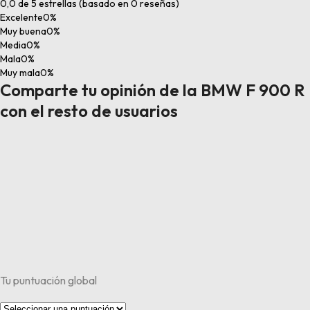
0,0 de 5 estrellas (basado en 0 reseñas)
Excelente
0%
Muy buena
0%
Media
0%
Mala
0%
Muy mala
0%
Comparte tu opinión de la BMW F 900 R
con el resto de usuarios
Tu puntuación global