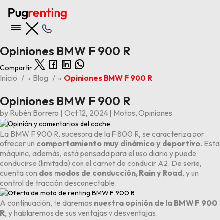
Opiniones BMW F 900 R
Compartir
Nuestras ofertas
Inicio
»
Blog
»
Opiniones BMW F 900 R
Opiniones BMW F 900 R
Ver todas las ofertas
by
Rubén Borrero
|
Oct 12, 2024
|
Motos
,
Opiniones
Últimas 5 entradas del blog
Opiniones BYD Tang
La BMW F 900 R, sucesora de la F 800 R, se caracteriza por
Los 6 problemas y averías principales del Kia Stonic
ofrecer un
comportamiento muy dinámico y deportivo
. Esta
Los 4 problemas y averías principales del BMW X1
máquina, además, está pensada para el uso diario y puede
Los 6 problemas y averías principales del Audi A3
conducirse (limitada) con el carnet de conducir A2. De serie,
Opiniones Volkswagen ID.3
cuenta con
dos modos de conducción, Rain y Road
, y un
control de tracción desconectable.
A continuación, te daremos
nuestra opinión de la BMW F 900
R
, y hablaremos de sus ventajas y desventajas.