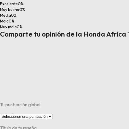
Excelente
0%
Muy buena
0%
Media
0%
Mala
0%
Muy mala
0%
Comparte tu opinión de la Honda Africa T
Tu puntuación global
Título de tu reseña