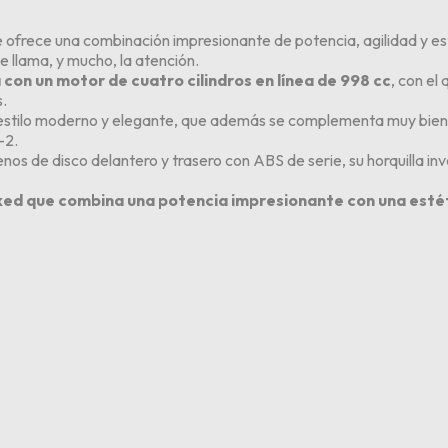
ofrece una combinación impresionante de potencia, agilidad y est
e llama, y mucho, la atención.
con un motor de cuatro cilindros en línea de 998 cc
, con el
s.
 estilo moderno y elegante, que además se complementa muy bien 
-2.
enos de disco delantero y trasero con ABS de serie, su horquilla
aked que combina una potencia impresionante con una esté