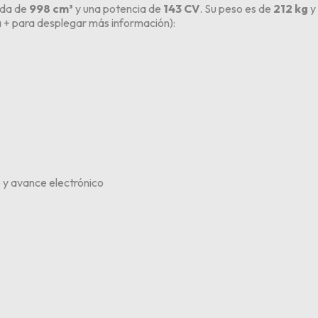
rada de
998 cm³
y una potencia de
143 CV
. Su peso es de
212 kg
y 
a + para desplegar más información
):
 y avance electrónico