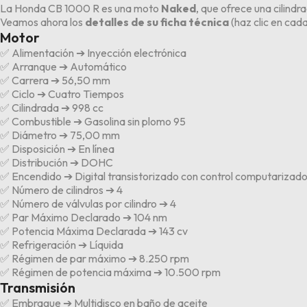
La Honda CB 1000 R es una moto
Naked
, que ofrece una cilind
Veamos ahora los
detalles de su ficha técnica
(
haz clic en cad
Motor
✅ Alimentación ➔ Inyección electrónica
✅ Arranque ➔ Automático
✅ Carrera ➔ 56,50 mm
✅ Ciclo ➔ Cuatro Tiempos
✅ Cilindrada ➔ 998 cc
✅ Combustible ➔ Gasolina sin plomo 95
✅ Diámetro ➔ 75,00 mm
✅ Disposición ➔ En línea
✅ Distribución ➔ DOHC
✅ Encendido ➔ Digital transistorizado con control computarizado
✅ Número de cilindros ➔ 4
✅ Número de válvulas por cilindro ➔ 4
✅ Par Máximo Declarado ➔ 104 nm
✅ Potencia Máxima Declarada ➔ 143 cv
✅ Refrigeración ➔ Líquida
✅ Régimen de par máximo ➔ 8.250 rpm
✅ Régimen de potencia máxima ➔ 10.500 rpm
Transmisión
✅ Embrague ➔ Multidisco en baño de aceite