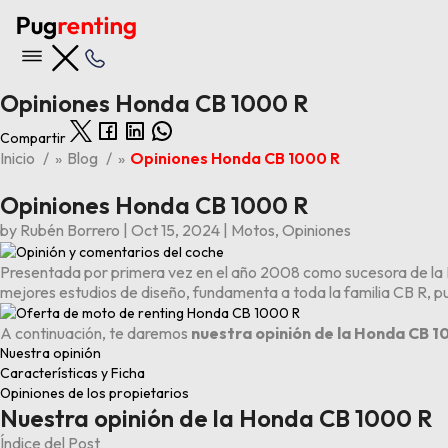
Opiniones Honda CB 1000 R
Compartir
Nuestras ofertas
Inicio
»
Blog
»
Opiniones Honda CB 1000 R
Opiniones Honda CB 1000 R
Ver todas las ofertas
by
Rubén Borrero
|
Oct 15, 2024
|
Motos
,
Opiniones
Últimas 5 entradas del blog
Opiniones BYD Tang
Presentada por primera vez en el año 2008 como sucesora de 
Los 6 problemas y averías principales del Kia Stonic
mejores estudios de diseño, fundamenta a toda la familia CB R, pu
Los 4 problemas y averías principales del BMW X1
Los 6 problemas y averías principales del Audi A3
A continuación, te daremos
nuestra opinión de la Honda CB 1
Opiniones Volkswagen ID.3
Nuestra opinión
Características y Ficha
Opiniones de los propietarios
Nuestra opinión de la Honda CB 1000 R
Índice del Post