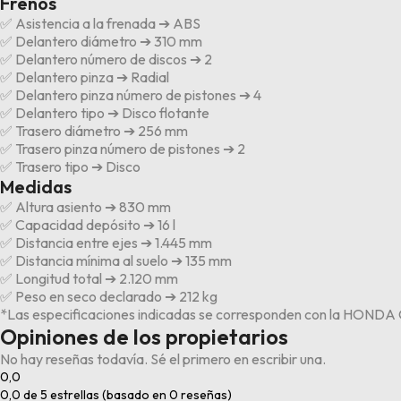
Frenos
✅ Asistencia a la frenada ➔ ABS
✅ Delantero diámetro ➔ 310 mm
✅ Delantero número de discos ➔ 2
✅ Delantero pinza ➔ Radial
✅ Delantero pinza número de pistones ➔ 4
✅ Delantero tipo ➔ Disco flotante
✅ Trasero diámetro ➔ 256 mm
✅ Trasero pinza número de pistones ➔ 2
✅ Trasero tipo ➔ Disco
Medidas
✅ Altura asiento ➔ 830 mm
✅ Capacidad depósito ➔ 16 l
✅ Distancia entre ejes ➔ 1.445 mm
✅ Distancia mínima al suelo ➔ 135 mm
✅ Longitud total ➔ 2.120 mm
✅ Peso en seco declarado ➔ 212 kg
*Las especificaciones indicadas se corresponden con la HONDA C
Opiniones de los propietarios
No hay reseñas todavía. Sé el primero en escribir una.
0,0
0,0 de 5 estrellas (basado en 0 reseñas)