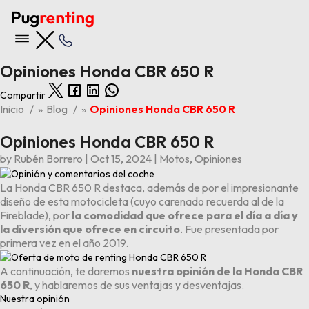
Opiniones Honda CBR 650 R
Compartir
Nuestras ofertas
Inicio
»
Blog
»
Opiniones Honda CBR 650 R
Opiniones Honda CBR 650 R
Ver todas las ofertas
by
Rubén Borrero
|
Oct 15, 2024
|
Motos
,
Opiniones
Últimas 5 entradas del blog
Opiniones BYD Tang
La Honda CBR 650 R destaca, además de por el impresionante
Los 6 problemas y averías principales del Kia Stonic
diseño de esta motocicleta (cuyo carenado recuerda al de la
Los 4 problemas y averías principales del BMW X1
Fireblade), por
la comodidad que ofrece para el día a día y
Los 6 problemas y averías principales del Audi A3
la diversión que ofrece en circuito
. Fue presentada por
Opiniones Volkswagen ID.3
primera vez en el año 2019.
A continuación, te daremos
nuestra opinión de la Honda CBR
650 R
, y hablaremos de sus ventajas y desventajas.
Nuestra opinión