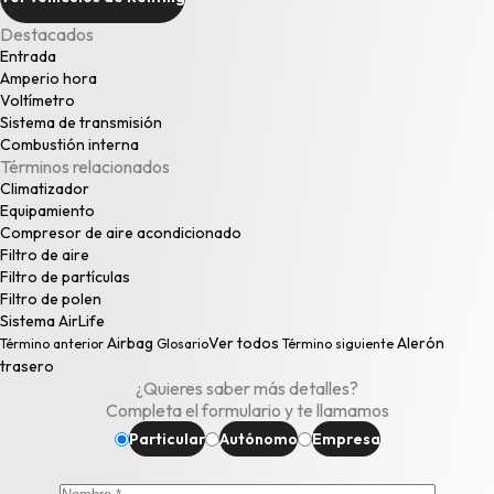
Destacados
Entrada
Amperio hora
Voltímetro
Sistema de transmisión
Combustión interna
Términos relacionados
Climatizador
Equipamiento
Compresor de aire acondicionado
Filtro de aire
Filtro de partículas
Filtro de polen
Sistema AirLife
Airbag
Ver todos
Alerón
Término anterior
Glosario
Término siguiente
trasero
¿Quieres saber más detalles?
Completa el formulario y te llamamos
Particular
Autónomo
Empresa