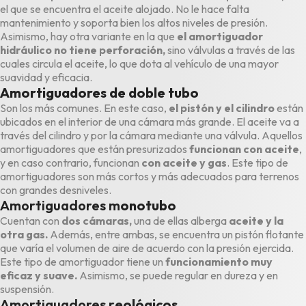
el que se encuentra el aceite alojado. No le hace falta
mantenimiento y soporta bien los altos niveles de presión.
Asimismo, hay otra variante en la que
el amortiguador
hidráulico no tiene perforación,
sino válvulas a través de las
cuales circula el aceite, lo que dota al vehículo de una mayor
suavidad y eficacia.
Amortiguadores de doble tubo
Son los más comunes. En este caso,
el pistón y el cilindro
están
ubicados en el interior de una cámara más grande. El aceite va a
través del cilindro y por la cámara mediante una válvula. Aquellos
amortiguadores que están presurizados
funcionan con aceite
,
y en caso contrario, funcionan
con aceite y gas
. Este tipo de
amortiguadores son más cortos y más adecuados para terrenos
con grandes desniveles.
Amortiguadores m
onotubo
Cuentan con
dos cámaras,
una de ellas alberga
aceite y la
otra gas.
Además, entre ambas, se encuentra un pistón flotante
que varía el volumen de aire de acuerdo con la presión ejercida.
Este tipo de amortiguador tiene un
funcionamiento muy
eficaz y suave.
Asimismo, se puede regular en dureza y en
suspensión.
Amortiguadores r
eológicos