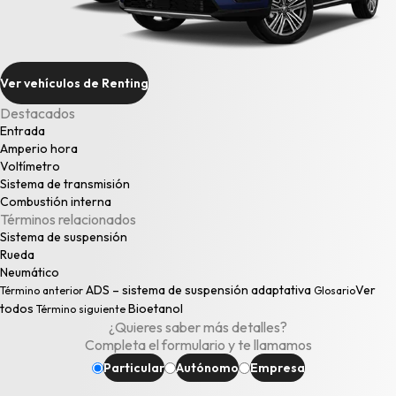
Ver vehículos de Renting
Destacados
Entrada
Amperio hora
Voltímetro
Sistema de transmisión
Combustión interna
Términos relacionados
Sistema de suspensión
Rueda
Neumático
ADS – sistema de suspensión adaptativa
Ver
Término anterior
Glosario
todos
Bioetanol
Término siguiente
¿Quieres saber más detalles?
Completa el formulario y te llamamos
Particular
Autónomo
Empresa