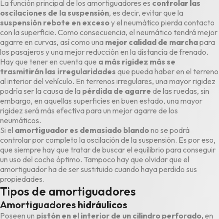
La función principal de los amortiguadores es
controlar las
oscilaciones de la suspensión
, es decir, evitar que la
suspensión rebote en exceso
y el neumático pierda contacto
con la superficie. Como consecuencia, el neumático tendrá mejor
agarre en curvas, así como una
mejor calidad de marcha
para
los pasajeros y una mejor reducción en la distancia de frenado.
Hay que tener en cuenta que
a más rigidez más se
trasmitirán las irregularidades
que pueda haber en el terreno
al interior del vehículo. En terrenos irregulares, una mayor rigidez
podría ser la causa de la
pérdida de agarre
de las ruedas, sin
embargo, en aquellas superficies en buen estado, una mayor
rigidez será más efectiva para un mejor agarre de los
neumáticos.
Si el
amortiguador es demasiado blando
no se podrá
controlar por completo la oscilación de la suspensión. Es por eso,
que siempre hay que tratar de buscar el equilibrio para conseguir
un uso del coche óptimo. Tampoco hay que olvidar que el
amortiguador ha de ser sustituido cuando haya perdido sus
propiedades.
Tipos de amortiguadores
Amortiguadores h
idráulicos
Poseen un
pistón en el interior de un cilindro perforado,
en