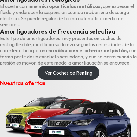
El aceite contiene
micropartículas metálicas,
que espesan el
fluido y endurecen la suspensión cuando reciben una descarga
eléctrica. Se puede regular de forma automática mediante
sensores.
Amortiguadores de f
recuencia selectiva
Este tipo de amortiguadores, muy presentes en
coches de
renting flexible
, modifican su dureza según las necesidades de la
carretera. Incorporan una
válvula en el interior del pistón,
que
forma parte de un conducto secundario, y que se cierra cuando la
presión es mayor, de este modo la amortiguación se endurece.
Ver Coches de Renting
Nuestras ofertas