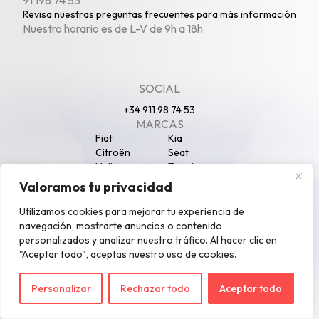
91 198 74 53
Revisa nuestras
preguntas frecuentes
para más información
Nuestro horario es de L-V de 9h a 18h
SOCIAL
+34 911 98 74 53
MARCAS
Fiat
Kia
Citroën
Seat
Volkswagen
Toyota
Peugeot
Opel
Valoramos tu privacidad
Nissan
Jeep
SECCIONES
Utilizamos cookies para mejorar tu experiencia de
Particulares
Autónomos
navegación, mostrarte anuncios o contenido
Empresas
SUV
personalizados y analizar nuestro tráfico. Al hacer clic en
Coches Eléctricos
Furgonetas
"Aceptar todo", aceptas nuestro uso de cookies.
Blog
Política de privacidad
Configuración de cookies
Personalizar
Rechazar todo
Aceptar todo
©2026 Pug Renting