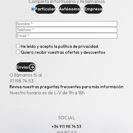
Completa el formulario y te llamamos
Particular
Autónomo
Empresa
He leído y acepto la
política de privacidad
.
Quiero recibir vuestras ofertas y descuentos
Enviar
O llámanos tú al
91 198 74 53
Revisa nuestras
preguntas frecuentes
para más información
Nuestro horario es de L-V de 9h a 18h
SOCIAL
+34 911 98 74 53
MARCAS