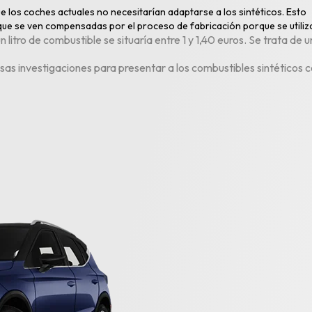
que los coches actuales no necesitarían adaptarse a los sintéticos. Est
que se ven compensadas por el proceso de fabricación porque se utiliz
 litro de combustible se situaría entre 1 y 1,40 euros. Se trata d
sas investigaciones para presentar a los combustibles sintéticos c