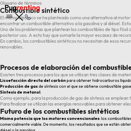
Glosario de términos
Combustible sintético
El motor eléctrico se ha planteado como una alternativa al moto
encontrar un combustible alternativo a la gasolina y al diésel. Est
Uno de los problemas que plantean los combustibles de tipo fósil
posterior uso. A esto hay que sumarle la mayor escasez de recurs
En cambio, los combustibles sintéticos no necesitan de esos recur
renovables.
Procesos de elaboración del combustible
Existen tres procesos para los que se utilizan tres clases de mate
Licuefacción
directa del carbón
para obtener hidrocarburos líquid
Producción de gas
de síntesis con el que se obtiene combustible gas
Síntesis de metanol
.
Como ejemplo, para la producción de gas de síntesis se emplean t
Para finalizar se utilizan las energías renovables para obtener el
Futuro de los combustibles sintéticos
Misma potencia que los motores convencionales
: los combustible
comercialmente viable. De momento, los resultados que se están obten
diésel o la gasolina.