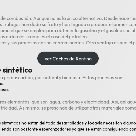
r de combustión. Aunque no es la única alternativa. Desde hace 
os trabajos han dado su fruto y han llegado a producir el primer com
 como el que se emplea para obtener la gasolina y el gasóleo son
os naturales, como es el caso del petróleo.
sos y sus procesos no son contaminantes. Otra ventaja es que el pr
Ver Coches de Renting
 sintético
ria prima: carbón, gas natural y biomasa. Estos procesos son:
os.
eoso.
res elementos, que son: agua, carbono y electricidad. Así, del ag
ectricidad. Asimismo, se prescinde de utilizar otros materiales com
s sintéticos no están del todo desarrollados y todavía necesitan algun
iendo son bastante esperanzadores ya que se están consiguiendo combus