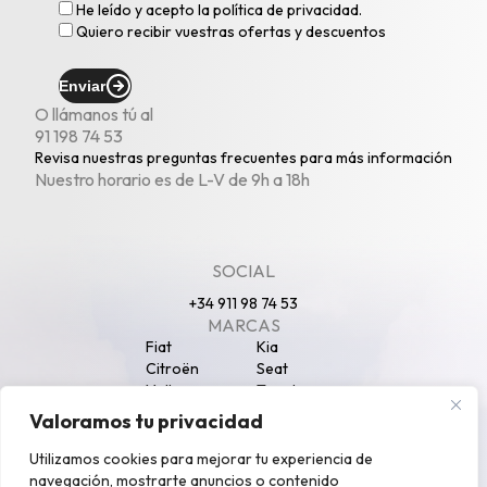
He leído y acepto la
política de privacidad
.
Quiero recibir vuestras ofertas y descuentos
Enviar
O llámanos tú al
91 198 74 53
Revisa nuestras
preguntas frecuentes
para más información
Nuestro horario es de L-V de 9h a 18h
SOCIAL
+34 911 98 74 53
MARCAS
Fiat
Kia
Citroën
Seat
Volkswagen
Toyota
Peugeot
Opel
Valoramos tu privacidad
Nissan
Jeep
SECCIONES
Utilizamos cookies para mejorar tu experiencia de
Particulares
Autónomos
navegación, mostrarte anuncios o contenido