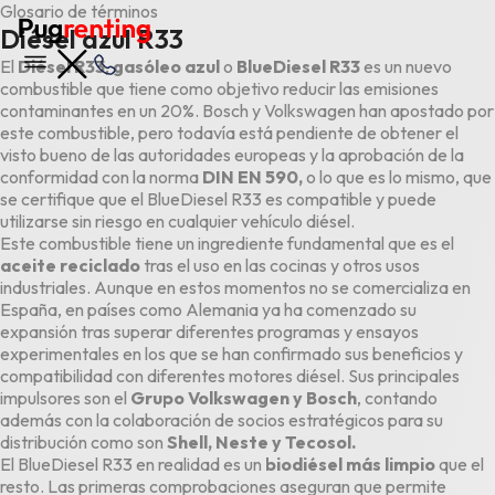
Glosario de términos
Diésel azul R33
El
Diésel R33
,
gasóleo azul
o
BlueDiesel R33
es un nuevo
combustible que tiene como objetivo reducir las emisiones
contaminantes en un 20%. Bosch y Volkswagen han apostado por
este combustible, pero todavía está pendiente de obtener el
visto bueno de las autoridades europeas y la aprobación de la
conformidad con la norma
DIN EN 590,
o lo que es lo mismo, que
se certifique que el BlueDiesel R33 es compatible y puede
utilizarse sin riesgo en cualquier vehículo diésel.
Este combustible tiene un ingrediente fundamental que es el
aceite reciclado
tras el uso en las cocinas y otros usos
industriales. Aunque en estos momentos no se comercializa en
España, en países como Alemania ya ha comenzado su
expansión tras superar diferentes programas y ensayos
experimentales en los que se han confirmado sus beneficios y
compatibilidad con diferentes motores diésel. Sus principales
impulsores son el
Grupo Volkswagen y Bosch
, contando
además con la colaboración de socios estratégicos para su
distribución como son
Shell, Neste y Tecosol.
El BlueDiesel R33 en realidad es un
biodiésel más limpio
que el
resto. Las primeras comprobaciones aseguran que permite