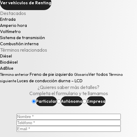
Ver vehículos de Renting
Destacados
Entrada
Amperio hora
Voltímetro
Sistema de transmisión
Combustión interna
Términos relacionados
Diésel
Biodiésel
AdBlue
Freno de pie izquierdo
Ver todos
Término anterior
Glosario
Término
Luces de conducción diurna – LCD
siguiente
¿Quieres saber más detalles?
Completa el formulario y te llamamos
Particular
Autónomo
Empresa