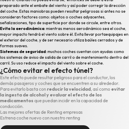
preparado ante el embate del viento y así poder corregir la dirección
del coche. Estas maniobras pueden resultar peligrosas si antes no se
consideran factores como: objetos o coches adyacentes,
señalizaciones, tipo de superficie por donde se circule, entre otros.
Evita la aerodinámica
: mientras menos aerodinámico sea el coche,
mayor impacto tendrá el viento sobre él. Evita llevar portaequipajes en
el exterior del coche, y de ser necesario utiliza baúles cerrados y de
formas suaves.
Sistemas de seguridad
: muchos coches cuentan con ayudas como
los sistemas de aviso de salida de carril o de
mantenimiento dentro del
carril
. Su uso reduce el impacto del viento sobre el coche.
¿Cómo evitar el efecto túnel?
Este efecto puede resultar peligroso para el conductor, los
demás pasajeros y coches que se encuentren a su alrededor.
Para evitarlo basta con
reducir la velocidad
, así como
evitar
la ingesta de alcohol y evaluar el efecto de los
medicamentos
que puedan incidir en la capacidad de
conducción.
Las mejores ofertas de Renting empresas
Estrena coche nuevo con nuestro renting