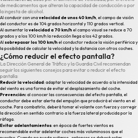
de medicamentos que alteran la capacidad de conducción o por
la ingesta de alcohol.
Al conducir con una
velocidad de unos 40 km/h
, el campo de visión
del conductor es de 104 grados horizontal y 110 grados vertical.
Al aumentar la
velocidad a 70 km/h
el campo visual se reduce a 70
grados y a los 100 km/h la reducción llega a los 42 grados.
Al
sobrepasar los 100 km/h
el conductor reduce la visión periférica y
la posibilidad de calcular la velocidad y la distancia con otros coches.
¿Cómo reducir el efecto pantalla?
La Dirección General de Tráfico y la Guardia Civil recomiendan
seguir los siguientes consejos para evitar o reducir el efecto
pantalla:
Reducir la velocidad
: adaptar la velocidad de acuerdo a la intensidad
del viento es una forma de evitar el desplazamiento del coche.
Prevención:
al conocer las consecuencias del efecto pantalla, el
conductor debe estar alerta del empujón que producirá el viento en el
coche. Para combatirlo, deberá tomar el volante con fuerza y corregir
la dirección en sentido contrario a la fuerza lateral producida por la
ráfaga.
Evitar adelantamientos
: en época de fuertes vientos es
recomendable evitar adelantar coches más voluminosos que el
nuestro. Cuando no pueda evitarse, entonces se deberá estar