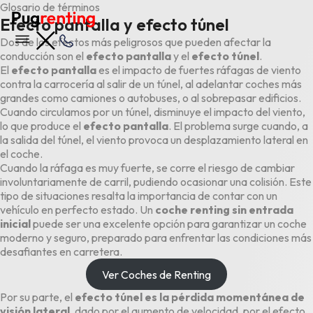
Glosario de términos
Efecto pantalla y efecto túnel
Dos de los efectos más peligrosos que pueden afectar la
conducción son el
efecto pantalla
y el
efecto túnel
.
El
efecto pantalla
es el impacto de fuertes ráfagas de viento
contra la carrocería al salir de un túnel, al adelantar coches más
grandes como camiones o autobuses, o al sobrepasar edificios.
Cuando circulamos por un túnel, disminuye el impacto del viento,
lo que produce el
efecto pantalla
. El problema surge cuando, a
la salida del túnel, el viento provoca un desplazamiento lateral en
el coche.
Cuando la ráfaga es muy fuerte, se corre el riesgo de cambiar
involuntariamente de carril, pudiendo ocasionar una colisión. Este
tipo de situaciones resalta la importancia de contar con un
vehículo en perfecto estado. Un
coche renting sin entrada
inicial
puede ser una excelente opción para garantizar un coche
moderno y seguro, preparado para enfrentar las condiciones más
desafiantes en carretera.
Ver Coches de Renting
Por su parte, el
efecto túnel es la pérdida momentánea de
visión lateral
, dado por el aumento de velocidad, por el efecto