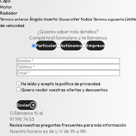
Capó
Motor
Radiador
Ángulo muerto
Ver todos
Límite
Término anterior
Glosario
Término siguiente
de velocidad
¿Quieres saber más detalles?
Completa el formulario y te llamamos
Particular
Autónomo
Empresa
He leído y acepto la
política de privacidad
.
Quiero recibir vuestras ofertas y descuentos
Enviar
O llámanos tú al
91 198 74 53
Revisa nuestras
preguntas frecuentes
para más información
Nuestro horario es de L-V de 9h a 18h