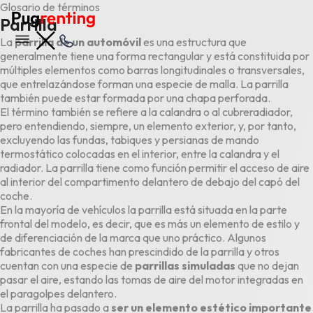
Glosario de términos
Parrilla
La
parrilla de un automóvil
es una estructura que
generalmente tiene una forma rectangular y está constituida por
múltiples elementos como barras longitudinales o transversales,
que entrelazándose forman una especie de malla. La parrilla
también puede estar formada por una chapa perforada.
El término también se refiere a la
calandra
o al cubreradiador,
pero entendiendo, siempre, un elemento exterior, y, por tanto,
excluyendo las fundas, tabiques y persianas de mando
termostático colocadas en el interior, entre la calandra y el
radiador. La parrilla tiene como función permitir el acceso de aire
al interior del compartimento delantero de debajo del capó del
coche.
En la mayoría de vehículos la parrilla está situada en la parte
frontal del modelo, es decir, que es más un elemento de estilo y
de diferenciación de la marca que uno práctico. Algunos
fabricantes de coches han prescindido de la parrilla y otros
cuentan con una especie de
parrillas simuladas
que no dejan
pasar el aire, estando las tomas de aire del motor integradas en
el paragolpes delantero.
La parrilla ha pasado a
ser un elemento estético importante