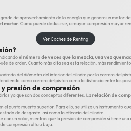
 grado de aprovechamiento de la energía que genera un motor de 
el motor
. Como puede deducirse, a mayor compresión mayor rend
Ver Coches de Renting
sión?
indicando el
número de veces que la mezcla, una vez quemad
és de arder. Cuanto más alta sea esta relación, más rendimiento t
adrado del diámetro del interior del
cilindro
por la carrera del pi
endiendo como carrera del pistón como la distancia entre las posi
 y presión de compresión
irlos ya que son dos conceptos diferentes. La
relación de comp
en el punto muerto superior. Para ello, se utiliza un instrumento que
l estado de
desgaste
, así como la eficacia del cilindro.
se con un valor, mientras que la presión de compresión sí tiene un
 de compresión alta o baja.