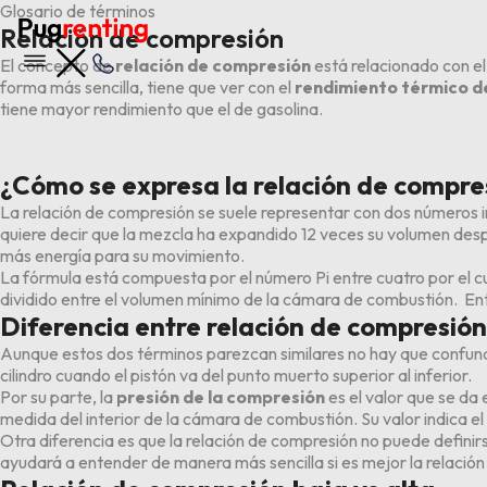
Glosario de términos
Relación de compresión
El concepto de
relación de compresión
está relacionado con el
forma más sencilla, tiene que ver con el
rendimiento térmico d
tiene mayor rendimiento que el de
gasolina
.
¿Cómo se expresa la relación de compre
La relación de compresión se suele representar con dos números 
quiere decir que la mezcla ha expandido 12 veces su volumen despu
más energía para su movimiento.
La fórmula está compuesta por el número Pi entre cuatro por el cu
dividido entre el volumen mínimo de la cámara de combustión. Ent
Diferencia entre relación de compresión
Aunque estos dos términos parezcan similares no hay que confund
cilindro cuando el pistón va del punto muerto superior al inferior.
Por su parte, la
presión de la compresión
es el valor que se da 
medida del interior de la cámara de combustión. Su valor indica e
Otra diferencia es que la relación de compresión no puede definir
ayudará a entender de manera más sencilla si es mejor la relación