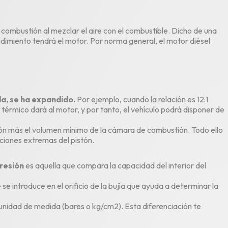
combustión al mezclar el aire con el
combustible
. Dicho de una
imiento tendrá el motor. Por norma general, el
motor
diésel
a, se ha expandido.
Por ejemplo, cuando la relación es 12:1
érmico dará al motor, y por tanto, el vehículo podrá disponer de
stón más el volumen mínimo de la cámara de combustión. Todo ello
ciones extremas del pistón.
resión
es aquella que compara la capacidad del interior del
 se introduce en el orificio de la bujía que ayuda a determinar la
a unidad de medida (bares o kg/cm
2
). Esta diferenciación te