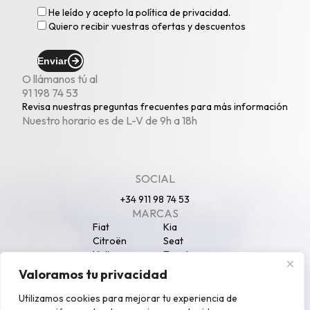
He leído y acepto la
política de privacidad
.
Quiero recibir vuestras ofertas y descuentos
Enviar
O llámanos tú al
91 198 74 53
Revisa nuestras
preguntas frecuentes
para más información
Nuestro horario es de L-V de 9h a 18h
SOCIAL
+34 911 98 74 53
MARCAS
Fiat
Kia
Citroën
Seat
Volkswagen
Toyota
Peugeot
Opel
Valoramos tu privacidad
Nissan
Jeep
SECCIONES
Utilizamos cookies para mejorar tu experiencia de