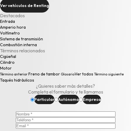
Ver vehículos de Renting
Destacados
Entrada
Amperio hora
Voltímetro
Sistema de transmisión
Combustión interna
Términos relacionados
Cigüeñal
Cilindro
Motor
Freno de tambor
Ver todos
Término anterior
Glosario
Término siguiente
Taqués hidráulicos
¿Quieres saber más detalles?
Completa el formulario y te llamamos
Particular
Autónomo
Empresa