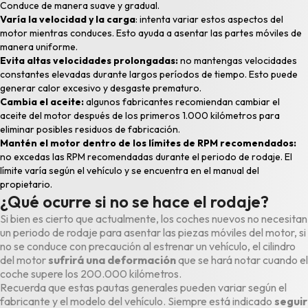
Conduce de manera suave y gradual.
Varía la velocidad y la carga
: intenta variar estos aspectos del
motor mientras conduces. Esto ayuda a asentar las partes móviles de
manera uniforme.
Evita altas velocidades prolongadas:
no mantengas velocidades
constantes elevadas durante largos períodos de tiempo. Esto puede
generar calor excesivo y desgaste prematuro.
Cambia el aceite:
algunos fabricantes recomiendan cambiar el
aceite del motor después de los primeros 1.000 kilómetros para
eliminar posibles residuos de fabricación.
Mantén el motor dentro de los límites de RPM recomendados:
no excedas las RPM recomendadas durante el periodo de rodaje. El
límite varía según el vehículo y se encuentra en el manual del
propietario.
¿Qué ocurre si no se hace el rodaje?
Si bien es cierto que actualmente, los coches nuevos no necesitan
un periodo de rodaje para asentar las piezas móviles del motor, si
no se conduce con precaución al estrenar un vehículo, el cilindro
del motor
sufrirá una deformación
que se hará notar cuando el
coche supere los 200.000 kilómetros.
Recuerda que estas pautas generales pueden variar según el
fabricante y el modelo del vehículo. Siempre está indicado
seguir