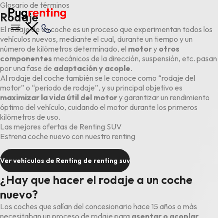
Glosario de términos
Rodaje
El rodaje de un coche es un proceso que experimentan todos los
vehículos nuevos, mediante el cual, durante un tiempo y un
número de kilómetros determinado, el
motor
y
otros
componentes
mecánicos de la dirección, suspensión, etc. pasan
por una fase de
adaptación y acople
.
Al rodaje del coche también se le conoce como “rodaje del
motor” o “periodo de rodaje”, y su principal objetivo es
maximizar la vida útil del motor
y garantizar un rendimiento
óptimo del vehículo, cuidando el motor durante los primeros
kilómetros de uso.
Las mejores ofertas de Renting SUV
Estrena coche nuevo con nuestro renting
Ver vehículos de Renting de renting suv
¿Hay que hacer el rodaje a un coche
nuevo?
Los coches que salían del concesionario hace 15 años o más
necesitaban un proceso de rodaje para
asentar o acoplar