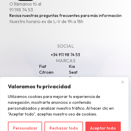
O llámanos tú al
91 198 74 53
Revisa nuestras
preguntas frecuentes
para más información
Nuestro horario es de L-V de 9h a 18h
SOCIAL
+34 911 98 74 53
MARCAS
Fiat
Kia
Citroën
Seat
Volkswagen
Toyota
Peugeot
Opel
Valoramos tu privacidad
Nissan
Jeep
SECCIONES
Utilizamos cookies para mejorar tu experiencia de
Particulares
Autónomos
navegación, mostrarte anuncios o contenido
Empresas
SUV
personalizados y analizar nuestro tráfico. Al hacer clic en
Coches Eléctricos
Furgonetas
"Aceptar todo", aceptas nuestro uso de cookies.
Blog
Política de privacidad
Configuración de cookies
Personalizar
Rechazar todo
Aceptar todo
©2026 Pug Renting