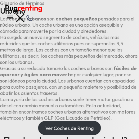
Glosario de términos
Urbano
Los
coches urbanos
son
coches pequeños
pensados para el
núcleo urbano. Un coche urbano es una opción asequible y
cómoda para moverte por la ciudad y alrededores.
Ha surgido un nuevo segmento de coches, vehículos más
reducidos que los coches utilitarios pues no superan los 3,5
metros de largo. Los coches con un tamaño menor que los
utilitarios, es decir, los coches más pequeños del mercado, ahora
son los urbanos.
Gracias a su reducido tamaño los coches urbanos son
fáciles de
aparcar y ágiles para moverte
por cualquier lugar, por eso
son idóneos para la ciudad. Los urbanos cuentan con capacidad
para cuatro pasajeros, con un pequeño
maletero
y posibilidad de
abatir los
asientos
traseros.
La mayoría de los coches urbanos suele tener motor gasolina o
diésel con cambio manual o automático. En la actualidad,
también encontramos coches urbanos alternativos con motores
eléctricos
y también
GLP (Gas Licuado de Petróleo)
.
Ver Coches de Renting