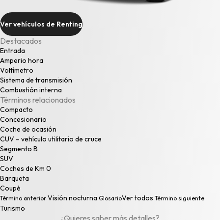
Ver vehículos de Renting
Destacados
Entrada
Amperio hora
Voltímetro
Sistema de transmisión
Combustión interna
Términos relacionados
Compacto
Concesionario
Coche de ocasión
CUV – vehículo utilitario de cruce
Segmento B
SUV
Coches de Km 0
Barqueta
Coupé
Visión nocturna
Ver todos
Término anterior
Glosario
Término siguiente
Turismo
¿Quieres saber más detalles?