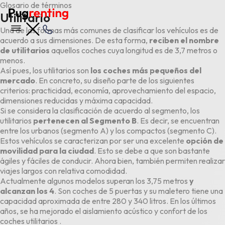
Glosario de términos
Utilitario
Una de las formas más comunes de clasificar los vehículos es de
acuerdo a sus dimensiones. De esta forma,
reciben el nombre
de utilitarios
aquellos coches cuya longitud es de 3,7 metros o
menos.
Así pues, los utilitarios son
los coches más pequeños del
mercado
. En concreto, su diseño parte de los siguientes
criterios: practicidad, economía, aprovechamiento del espacio,
dimensiones reducidas y máxima capacidad.
Si se considera la clasificación de acuerdo al segmento, los
utilitarios
pertenecen al Segmento B
. Es decir, se encuentran
entre los urbanos (segmento A) y los compactos (segmento C).
Estos vehículos se caracterizan por ser una excelente
opción de
movilidad para la ciudad
. Esto se debe a que son bastante
ágiles y fáciles de conducir. Ahora bien, también permiten realizar
viajes largos con relativa comodidad.
Actualmente algunos modelos superan los 3,75 metros
y
alcanzan los 4
. Son coches de 5 puertas y su maletero tiene una
capacidad aproximada de entre 280 y 340 litros. En los últimos
años, se ha mejorado el aislamiento acústico y confort de los
coches utilitarios .