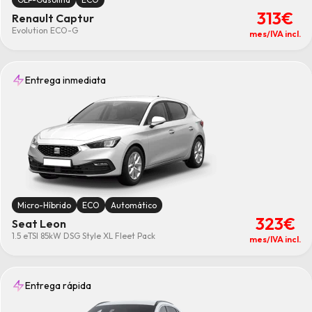
313€
Renault Captur
Evolution ECO-G
mes/IVA incl.
Entrega inmediata
Micro-Híbrido
ECO
Automático
323€
Seat Leon
1.5 eTSI 85kW DSG Style XL Fleet Pack
mes/IVA incl.
Entrega rápida