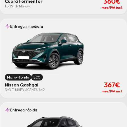
360€
Cupra Formentor
1.5 TSI 5P Manual
mes/IVA incl.
Entrega inmediata
Micro-Híbrido
ECO
367€
Nissan Qashqai
DIG-T MHEV ACENTA 4×2
mes/IVA incl.
Entrega rápida