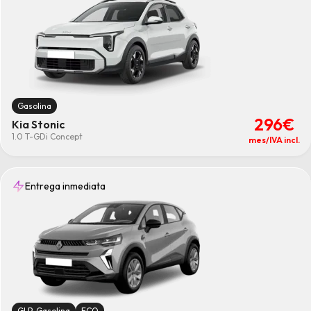
Gasolina
296€
Kia Stonic
1.0 T-GDi Concept
mes/IVA incl.
Entrega inmediata
GLP-Gasolina
ECO