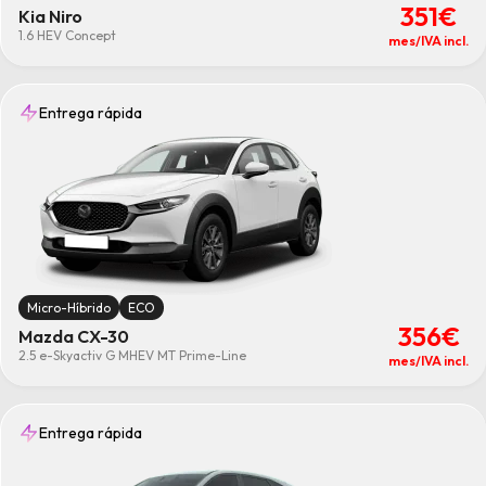
351€
Kia Niro
1.6 HEV Concept
mes/IVA incl.
Entrega rápida
Micro-Híbrido
ECO
356€
Mazda CX-30
2.5 e-Skyactiv G MHEV MT Prime-Line
mes/IVA incl.
Entrega rápida