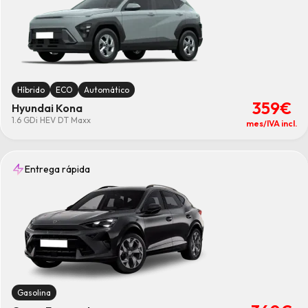
Híbrido
ECO
Automático
359€
Hyundai Kona
1.6 GDi HEV DT Maxx
mes/IVA incl.
Entrega rápida
Gasolina