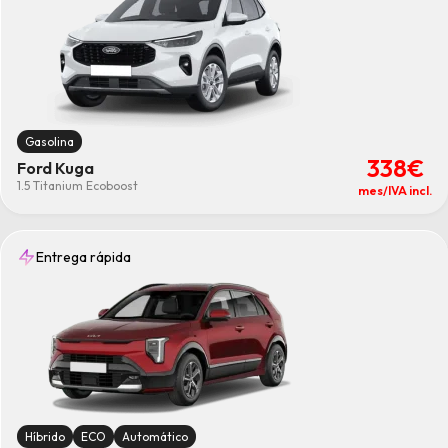
Gasolina
338€
Ford Kuga
1.5 Titanium Ecoboost
mes/IVA incl.
Entrega rápida
Híbrido
ECO
Automático