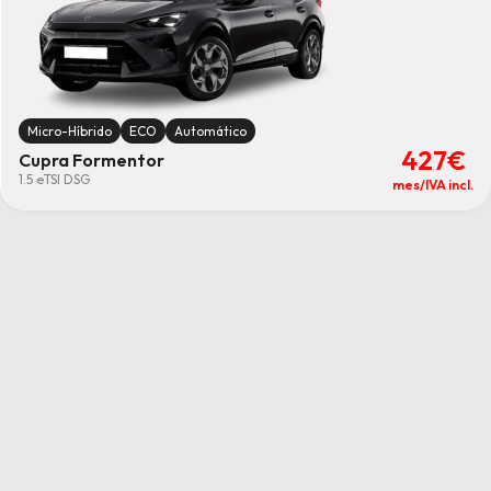
Micro-Híbrido
ECO
Automático
427€
Cupra Formentor
1.5 eTSI DSG
mes/IVA incl.