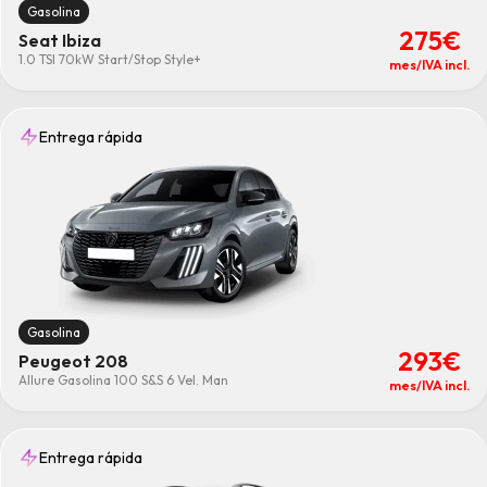
Gasolina
275€
Seat Ibiza
1.0 TSI 70kW Start/Stop Style+
mes/IVA incl.
Entrega rápida
Gasolina
293€
Peugeot 208
Allure Gasolina 100 S&S 6 Vel. Man
mes/IVA incl.
Entrega rápida