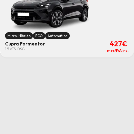
Micro-Híbrido
ECO
Automático
427€
Cupra Formentor
1.5 eTSI DSG
mes/IVA incl.