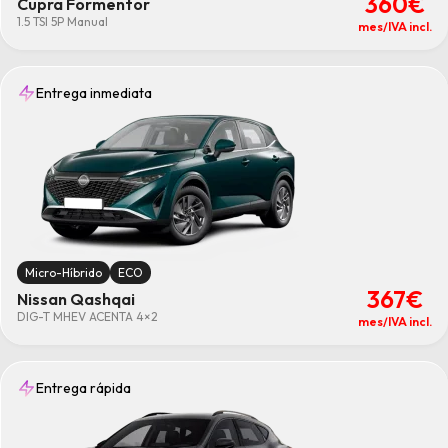
360€
Cupra Formentor
1.5 TSI 5P Manual
mes/IVA incl.
Entrega inmediata
Micro-Híbrido
ECO
367€
Nissan Qashqai
DIG-T MHEV ACENTA 4×2
mes/IVA incl.
Entrega rápida