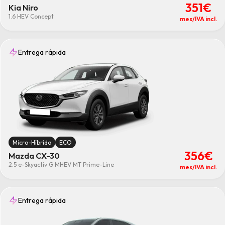
351€
Kia Niro
1.6 HEV Concept
mes/IVA incl.
Entrega rápida
Micro-Híbrido
ECO
356€
Mazda CX-30
2.5 e-Skyactiv G MHEV MT Prime-Line
mes/IVA incl.
Entrega rápida