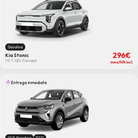
Gasolina
296€
Kia Stonic
1.0 T-GDi Concept
mes/IVA incl.
Entrega inmediata
GLP-Gasolina
ECO