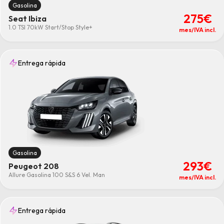
Gasolina
275€
Seat Ibiza
1.0 TSI 70kW Start/Stop Style+
mes/IVA incl.
Entrega rápida
Gasolina
293€
Peugeot 208
Allure Gasolina 100 S&S 6 Vel. Man
mes/IVA incl.
Entrega rápida