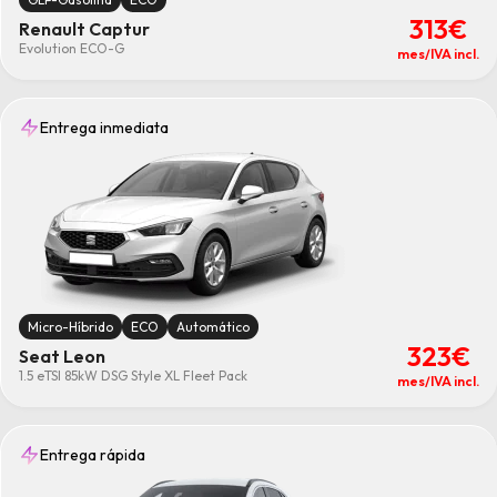
313€
Renault Captur
Evolution ECO-G
mes/IVA incl.
Entrega inmediata
Micro-Híbrido
ECO
Automático
323€
Seat Leon
1.5 eTSI 85kW DSG Style XL Fleet Pack
mes/IVA incl.
Entrega rápida