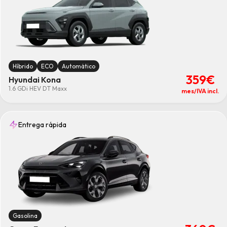
Híbrido
ECO
Automático
359€
Hyundai Kona
1.6 GDi HEV DT Maxx
mes/IVA incl.
Entrega rápida
Gasolina