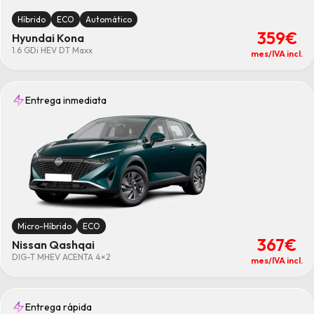
Híbrido
ECO
Automático
359€
Hyundai Kona
1.6 GDi HEV DT Maxx
mes/IVA incl.
Entrega inmediata
Micro-Híbrido
ECO
367€
Nissan Qashqai
DIG-T MHEV ACENTA 4×2
mes/IVA incl.
Entrega rápida