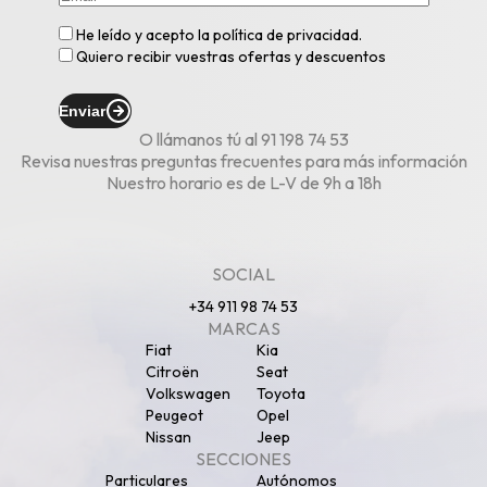
He leído y acepto la
política de privacidad
.
Quiero recibir vuestras ofertas y descuentos
Enviar
O llámanos tú al
91 198 74 53
Revisa nuestras
preguntas frecuentes
para más información
Nuestro horario es de L-V de 9h a 18h
SOCIAL
+34 911 98 74 53
MARCAS
Fiat
Kia
Citroën
Seat
Volkswagen
Toyota
Peugeot
Opel
Nissan
Jeep
SECCIONES
Particulares
Autónomos