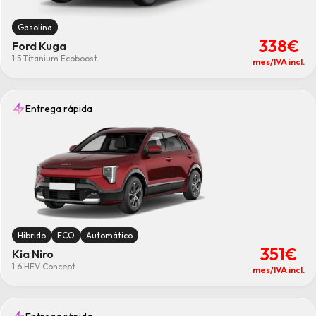
Gasolina
338€
Ford Kuga
1.5 Titanium Ecoboost
mes/IVA incl.
Entrega rápida
Híbrido
ECO
Automático
351€
Kia Niro
1.6 HEV Concept
mes/IVA incl.