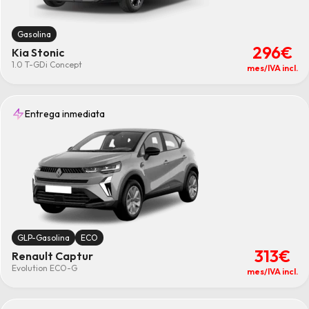
Gasolina
296€
Kia Stonic
1.0 T-GDi Concept
mes/IVA incl.
Entrega inmediata
GLP-Gasolina
ECO
313€
Renault Captur
Evolution ECO-G
mes/IVA incl.