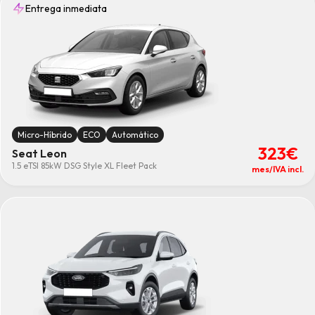
Entrega inmediata
Micro-Híbrido
ECO
Automático
323€
Seat Leon
1.5 eTSI 85kW DSG Style XL Fleet Pack
mes/IVA incl.