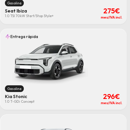
Gasolina
275€
Seat Ibiza
1.0 TSI 70kW Start/Stop Style+
mes/IVA incl.
Entrega rápida
Gasolina
296€
Kia Stonic
1.0 T-GDi Concept
mes/IVA incl.