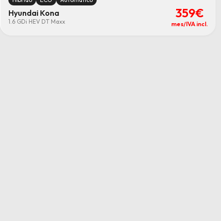
359€
Hyundai Kona
1.6 GDi HEV DT Maxx
mes/IVA incl.