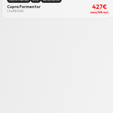
427€
Cupra Formentor
1.5 eTSI DSG
mes/IVA incl.