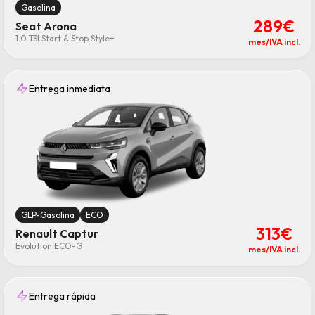
Gasolina
289€
Seat Arona
1.0 TSI Start & Stop Style+
mes/IVA incl.
Entrega inmediata
GLP-Gasolina
ECO
313€
Renault Captur
Evolution ECO-G
mes/IVA incl.
Entrega rápida