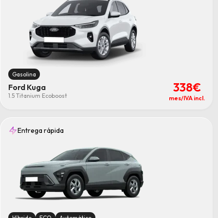
Gasolina
338€
Ford Kuga
1.5 Titanium Ecoboost
mes/IVA incl.
Entrega rápida
Híbrido
ECO
Automático