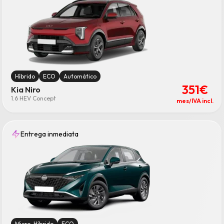
Híbrido
ECO
Automático
351€
Kia Niro
1.6 HEV Concept
mes/IVA incl.
Entrega inmediata
Micro-Híbrido
ECO