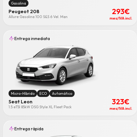
Gasolina
293€
Peugeot 208
Allure Gasolina 100 S&S 6 Vel. Man
mes/IVA incl.
Entrega inmediata
Micro-Híbrido
ECO
Automático
323€
Seat Leon
1.5 eTSI 85kW DSG Style XL Fleet Pack
mes/IVA incl.
Entrega rápida