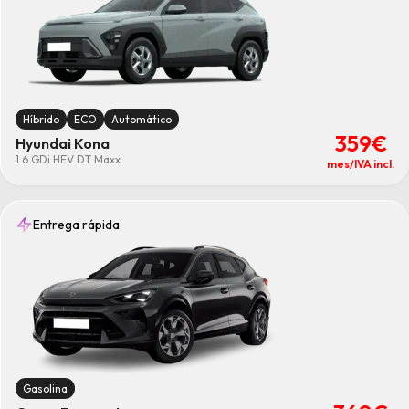
Híbrido
ECO
Automático
359€
Hyundai Kona
1.6 GDi HEV DT Maxx
mes/IVA incl.
Entrega rápida
Gasolina