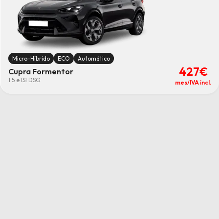
Micro-Híbrido
ECO
Automático
427€
Cupra Formentor
1.5 eTSI DSG
mes/IVA incl.