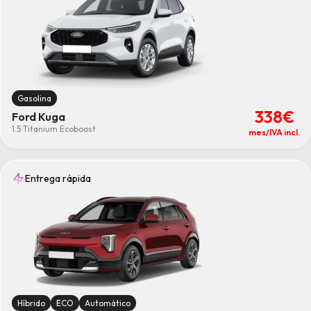
Gasolina
338€
Ford Kuga
1.5 Titanium Ecoboost
mes/IVA incl.
Entrega rápida
Híbrido
ECO
Automático