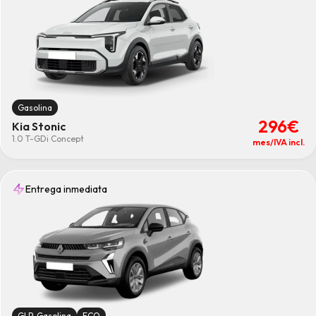
Gasolina
296€
Kia Stonic
1.0 T-GDi Concept
mes/IVA incl.
Entrega inmediata
GLP-Gasolina
ECO