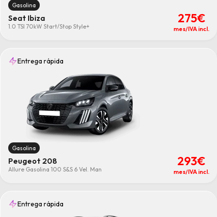
Gasolina
275€
Seat Ibiza
1.0 TSI 70kW Start/Stop Style+
mes/IVA incl.
Entrega rápida
Gasolina
293€
Peugeot 208
Allure Gasolina 100 S&S 6 Vel. Man
mes/IVA incl.
Entrega rápida