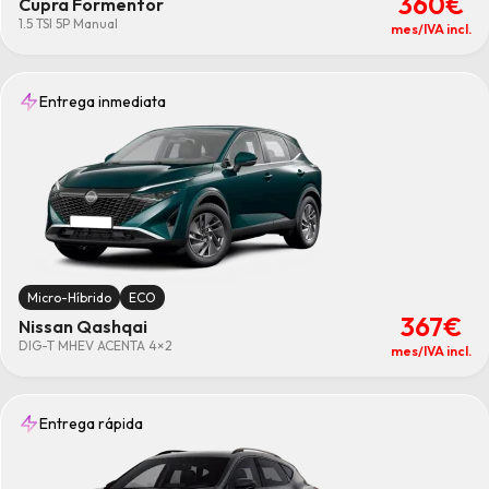
360€
Cupra Formentor
1.5 TSI 5P Manual
mes/IVA incl.
Entrega inmediata
Micro-Híbrido
ECO
367€
Nissan Qashqai
DIG-T MHEV ACENTA 4×2
mes/IVA incl.
Entrega rápida