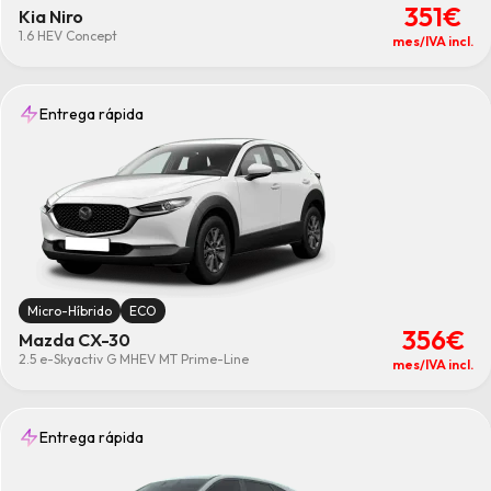
351€
Kia Niro
1.6 HEV Concept
mes/IVA incl.
Entrega rápida
Micro-Híbrido
ECO
356€
Mazda CX-30
2.5 e-Skyactiv G MHEV MT Prime-Line
mes/IVA incl.
Entrega rápida