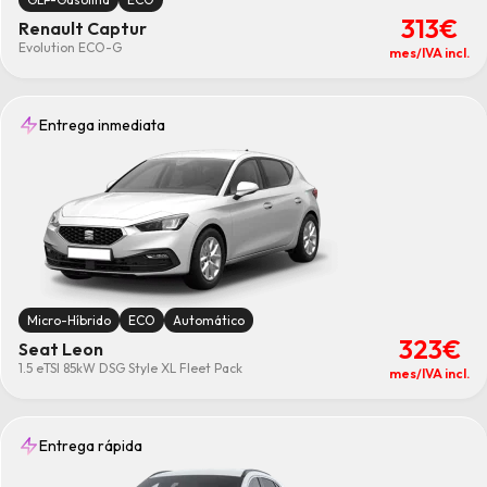
313€
Renault Captur
Evolution ECO-G
mes/IVA incl.
Entrega inmediata
Micro-Híbrido
ECO
Automático
323€
Seat Leon
1.5 eTSI 85kW DSG Style XL Fleet Pack
mes/IVA incl.
Entrega rápida