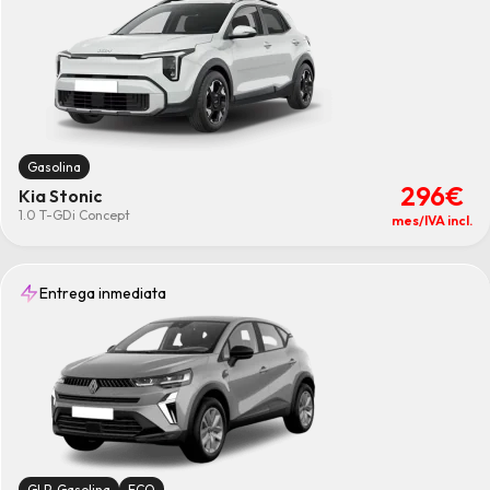
Gasolina
296€
Kia Stonic
1.0 T-GDi Concept
mes/IVA incl.
Entrega inmediata
GLP-Gasolina
ECO