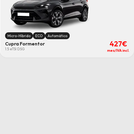
Micro-Híbrido
ECO
Automático
427€
Cupra Formentor
1.5 eTSI DSG
mes/IVA incl.