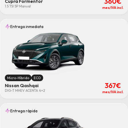
360€
Cupra Formentor
1.5 TSI 5P Manual
mes/IVA incl.
Entrega inmediata
Micro-Híbrido
ECO
367€
Nissan Qashqai
DIG-T MHEV ACENTA 4×2
mes/IVA incl.
Entrega rápida