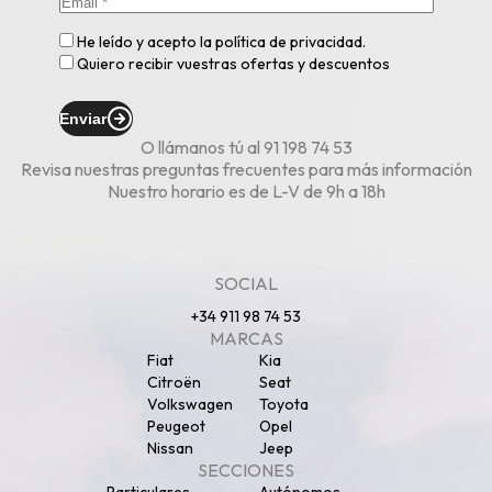
He leído y acepto la
política de privacidad
.
Quiero recibir vuestras ofertas y descuentos
Enviar
O llámanos tú al
91 198 74 53
Revisa nuestras
preguntas frecuentes
para más información
Nuestro horario es de L-V de 9h a 18h
SOCIAL
+34 911 98 74 53
MARCAS
Fiat
Kia
Citroën
Seat
Volkswagen
Toyota
Peugeot
Opel
Nissan
Jeep
SECCIONES