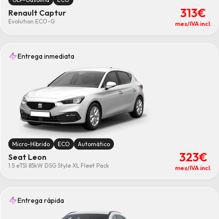
313€
Renault Captur
Evolution ECO-G
mes/IVA incl.
Entrega inmediata
Micro-Híbrido
ECO
Automático
323€
Seat Leon
1.5 eTSI 85kW DSG Style XL Fleet Pack
mes/IVA incl.
Entrega rápida