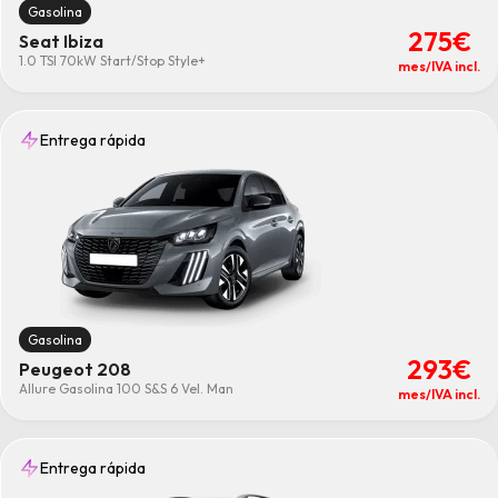
Gasolina
275€
Seat Ibiza
1.0 TSI 70kW Start/Stop Style+
mes/IVA incl.
Entrega rápida
Gasolina
293€
Peugeot 208
Allure Gasolina 100 S&S 6 Vel. Man
mes/IVA incl.
Entrega rápida