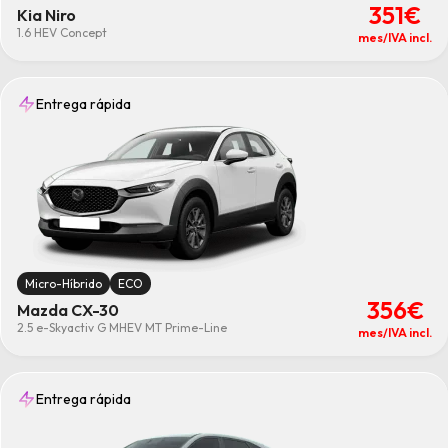
351€
Kia Niro
1.6 HEV Concept
mes/IVA incl.
Entrega rápida
Micro-Híbrido
ECO
356€
Mazda CX-30
2.5 e-Skyactiv G MHEV MT Prime-Line
mes/IVA incl.
Entrega rápida