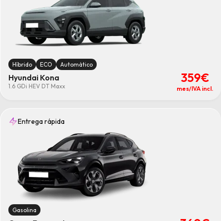
Híbrido
ECO
Automático
359€
Hyundai Kona
1.6 GDi HEV DT Maxx
mes/IVA incl.
Entrega rápida
Gasolina