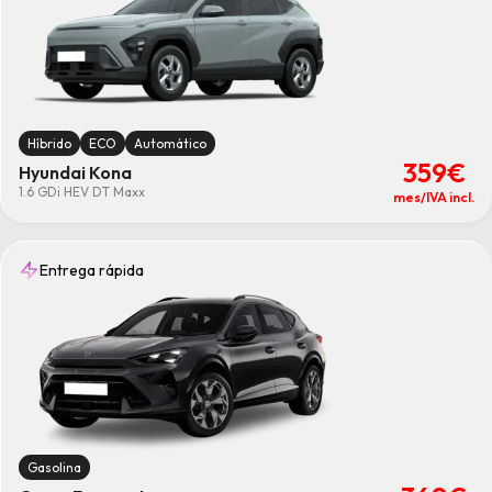
Híbrido
ECO
Automático
359€
Hyundai Kona
1.6 GDi HEV DT Maxx
mes/IVA incl.
Entrega rápida
Gasolina