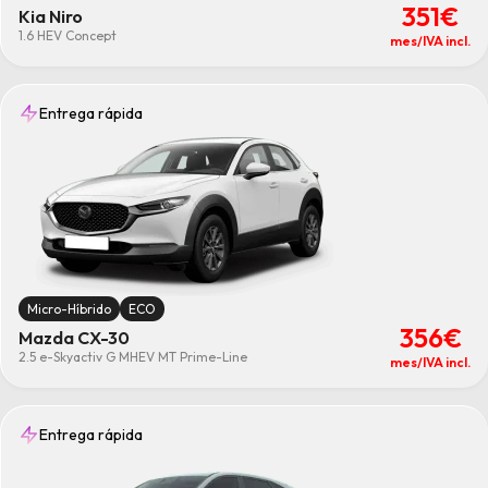
351€
Kia Niro
1.6 HEV Concept
mes/IVA incl.
Entrega rápida
Micro-Híbrido
ECO
356€
Mazda CX-30
2.5 e-Skyactiv G MHEV MT Prime-Line
mes/IVA incl.
Entrega rápida