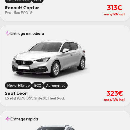
313€
Renault Captur
Evolution ECO-G
mes/IVA incl.
Entrega inmediata
Micro-Híbrido
ECO
Automático
323€
Seat Leon
1.5 eTSI 85kW DSG Style XL Fleet Pack
mes/IVA incl.
Entrega rápida