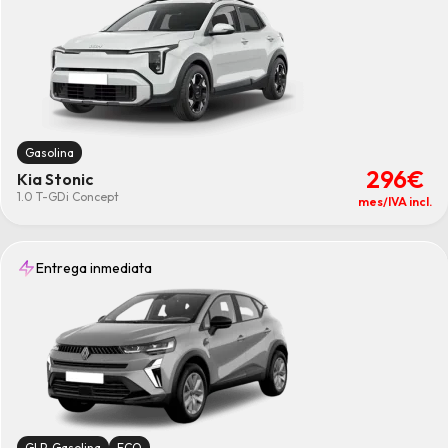
Gasolina
296€
Kia Stonic
1.0 T-GDi Concept
mes/IVA incl.
Entrega inmediata
GLP-Gasolina
ECO