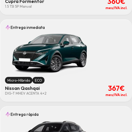
360€
Cupra Formentor
1.5 TSI 5P Manual
mes/IVA incl.
Entrega inmediata
Micro-Híbrido
ECO
367€
Nissan Qashqai
DIG-T MHEV ACENTA 4×2
mes/IVA incl.
Entrega rápida