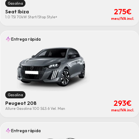
Gasolina
275€
Seat Ibiza
1.0 TSI 70kW Start/Stop Style+
mes/IVA incl.
Entrega rápida
Gasolina
293€
Peugeot 208
Allure Gasolina 100 S&S 6 Vel. Man
mes/IVA incl.
Entrega rápida