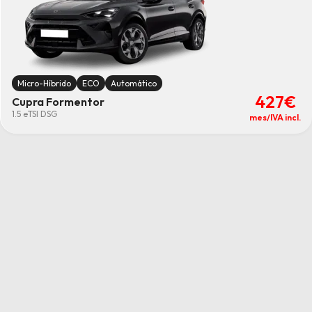
Micro-Híbrido
ECO
Automático
427€
Cupra Formentor
1.5 eTSI DSG
mes/IVA incl.