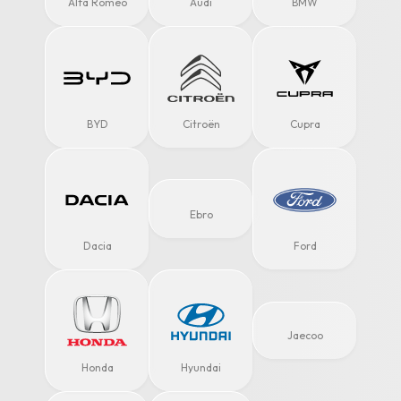
Alfa Romeo
Audi
BMW
BYD
Citroën
Cupra
Ebro
Dacia
Ford
Jaecoo
Honda
Hyundai