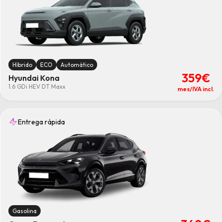
Híbrido
ECO
Automático
359€
Hyundai Kona
1.6 GDi HEV DT Maxx
mes/IVA incl.
Entrega rápida
Gasolina