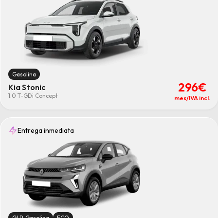
Gasolina
296€
Kia Stonic
1.0 T-GDi Concept
mes/IVA incl.
Entrega inmediata
GLP-Gasolina
ECO