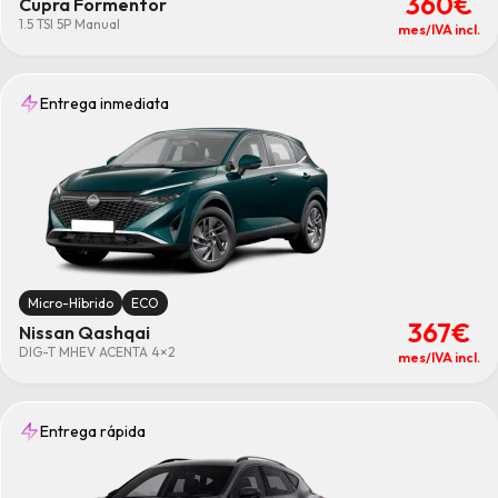
360€
Cupra Formentor
1.5 TSI 5P Manual
mes/IVA incl.
Entrega inmediata
Micro-Híbrido
ECO
367€
Nissan Qashqai
DIG-T MHEV ACENTA 4×2
mes/IVA incl.
Entrega rápida