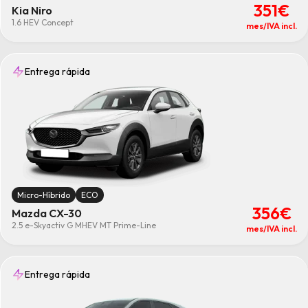
351€
Kia Niro
1.6 HEV Concept
mes/IVA incl.
Entrega rápida
Micro-Híbrido
ECO
356€
Mazda CX-30
2.5 e-Skyactiv G MHEV MT Prime-Line
mes/IVA incl.
Entrega rápida