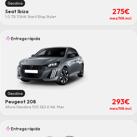
Gasolina
275€
Seat Ibiza
1.0 TSI 70kW Start/Stop Style+
mes/IVA incl.
Entrega rápida
Gasolina
293€
Peugeot 208
Allure Gasolina 100 S&S 6 Vel. Man
mes/IVA incl.
Entrega rápida