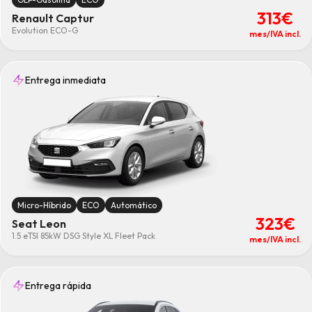
313€
Renault Captur
Evolution ECO-G
mes/IVA incl.
Entrega inmediata
Micro-Híbrido
ECO
Automático
323€
Seat Leon
1.5 eTSI 85kW DSG Style XL Fleet Pack
mes/IVA incl.
Entrega rápida