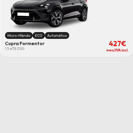
Micro-Híbrido
ECO
Automático
427€
Cupra Formentor
1.5 eTSI DSG
mes/IVA incl.