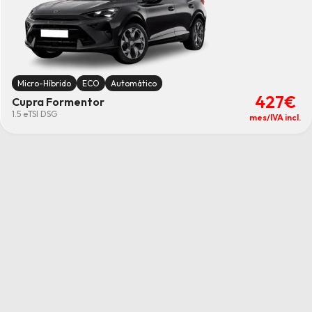
Micro-Híbrido
ECO
Automático
427€
Cupra Formentor
1.5 eTSI DSG
mes/IVA incl.