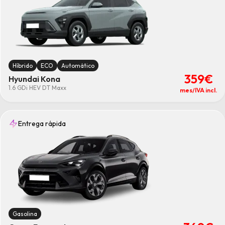
Híbrido
ECO
Automático
359€
Hyundai Kona
1.6 GDi HEV DT Maxx
mes/IVA incl.
Entrega rápida
Gasolina