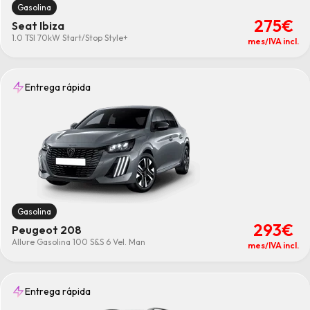
Gasolina
275€
Seat Ibiza
1.0 TSI 70kW Start/Stop Style+
mes/IVA incl.
Entrega rápida
Gasolina
293€
Peugeot 208
Allure Gasolina 100 S&S 6 Vel. Man
mes/IVA incl.
Entrega rápida