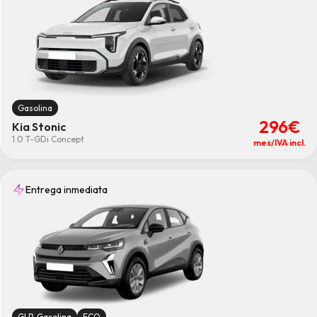
Gasolina
296€
Kia Stonic
1.0 T-GDi Concept
mes/IVA incl.
Entrega inmediata
GLP-Gasolina
ECO