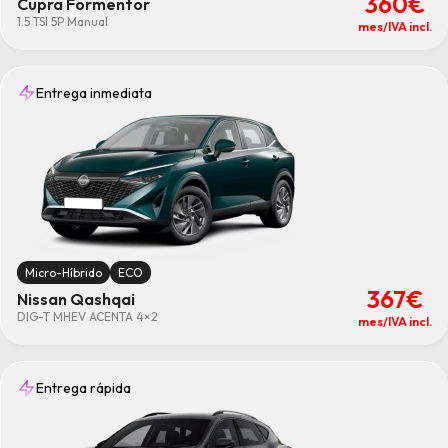
360€
Cupra Formentor
1.5 TSI 5P Manual
mes/IVA incl.
Entrega inmediata
Micro-Híbrido
ECO
367€
Nissan Qashqai
DIG-T MHEV ACENTA 4×2
mes/IVA incl.
Entrega rápida