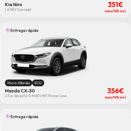
351€
Kia Niro
1.6 HEV Concept
mes/IVA incl.
Entrega rápida
Micro-Híbrido
ECO
356€
Mazda CX-30
2.5 e-Skyactiv G MHEV MT Prime-Line
mes/IVA incl.
Entrega rápida