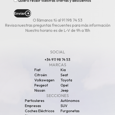
Quiero recibir vuestras ofertas y descuentos
Enviar
O llámanos tú al
91 198 74 53
Revisa nuestras
preguntas frecuentes
para más información
Nuestro horario es de L-V de 9h a 18h
SOCIAL
+34 911 98 74 53
MARCAS
Fiat
Kia
Citroën
Seat
Volkswagen
Toyota
Peugeot
Opel
Nissan
Jeep
SECCIONES
Particulares
Autónomos
Empresas
SUV
Coches Eléctricos
Furgonetas