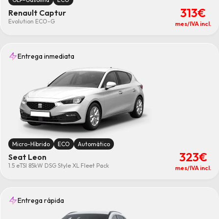
313€
Renault Captur
Evolution ECO-G
mes/IVA incl.
Entrega inmediata
Micro-Híbrido
ECO
Automático
323€
Seat Leon
1.5 eTSI 85kW DSG Style XL Fleet Pack
mes/IVA incl.
Entrega rápida