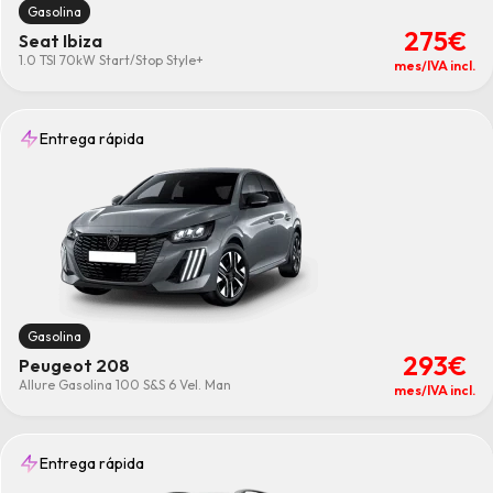
Gasolina
275€
Seat Ibiza
1.0 TSI 70kW Start/Stop Style+
mes/IVA incl.
Entrega rápida
Gasolina
293€
Peugeot 208
Allure Gasolina 100 S&S 6 Vel. Man
mes/IVA incl.
Entrega rápida