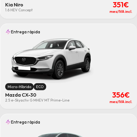
351€
Kia Niro
1.6 HEV Concept
mes/IVA incl.
Entrega rápida
Micro-Híbrido
ECO
356€
Mazda CX-30
2.5 e-Skyactiv G MHEV MT Prime-Line
mes/IVA incl.
Entrega rápida