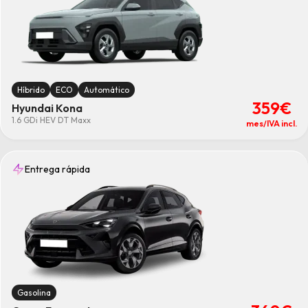
Híbrido
ECO
Automático
359€
Hyundai Kona
1.6 GDi HEV DT Maxx
mes/IVA incl.
Entrega rápida
Gasolina