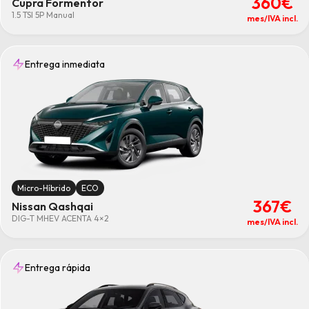
360€
Cupra Formentor
1.5 TSI 5P Manual
mes/IVA incl.
Entrega inmediata
Micro-Híbrido
ECO
367€
Nissan Qashqai
DIG-T MHEV ACENTA 4×2
mes/IVA incl.
Entrega rápida