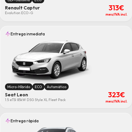
313€
Renault Captur
Evolution ECO-G
mes/IVA incl.
Entrega inmediata
Micro-Híbrido
ECO
Automático
323€
Seat Leon
1.5 eTSI 85kW DSG Style XL Fleet Pack
mes/IVA incl.
Entrega rápida