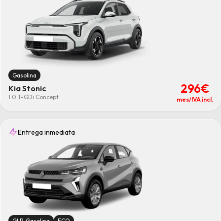
Gasolina
296€
Kia Stonic
1.0 T-GDi Concept
mes/IVA incl.
Entrega inmediata
GLP-Gasolina
ECO