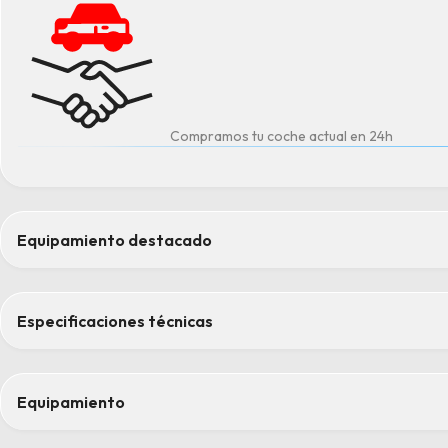
Compramos tu coche actual en 24h
Equipamiento destacado
Cámara de visión 360º
Carga inalámbrica de smartphone de 50W
Especificaciones técnicas
Cargador integrado de 6.6 kW
Función de carga bidireccional
Techo solar panorámico con cortinilla regulable eléctricamente
Equipamiento
Confort
Confort