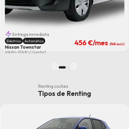
Entrega inmediata
456 €
/mes
Eléctrico
Automático
(IVA incl.)
Nissan Townstar
45kWh-90kW L1 Comfort
Renting coches
Tipos de Renting